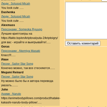
Люди : Solusod Micah
You look cute ......
Dashenka
Люди : Solusod Micah
You look cute ......
Alexmass
Персонажи : Someoka Ryuugo
Лучшие криптоигры на
https://fakto.top/en/kriptovalyuta-2/kriptoigry/
для вас - играйте и выигрывайте!......
Goras
Персонажи : Akemiya Masaki
Класс!!!......
Иван
Песни : Sailor Star Song
Конечно можно, так все стесняются.......
Megumi Reinard
Песни : Sailor Star Song
Ну можно было бы и автора перевода
указать.........
John
Аниме : Naruto
https://animebodypillows.com/product/hatake-
kakashi-naruto-body-pillow/......