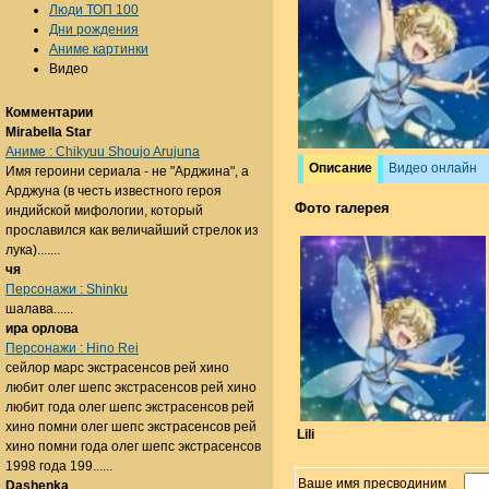
Люди ТОП 100
Дни рождения
Аниме картинки
Видео
Комментарии
Mirabella Star
Аниме : Chikyuu Shoujo Arujuna
Описание
Видео онлайн
Имя героини сериала - не "Арджина", а
Арджуна (в честь известного героя
Фото галерея
индийской мифологии, который
прославился как величайший стрелок из
лука).......
чя
Персонажи : Shinku
шалава......
ира орлова
Персонажи : Hino Rei
сейлор марс экстрасенсов рей хино
любит олег шепс экстрасенсов рей хино
любит года олег шепс экстрасенсов рей
хино помни олег шепс экстрасенсов рей
Lili
хино помни года олег шепс экстрасенсов
1998 года 199......
Ваше имя пресводиним
Dashenka