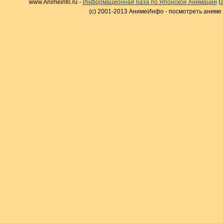
www.Animeinfo.ru -
Информационная база по Японской Анимации
(
(c) 2001-2013 АнимеИнфо - посмотреть аниме 