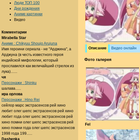
Люди ТОП 100
Дни рождения
Аниме картинки
Видео
Комментарии
Mirabella Star
Аниме : Chikyuu Shoujo Arujuna
Описание
Видео онлайн
Имя героини сериала - не "Арджина", а
Арджуна (в честь известного героя
Фото галерея
индийской мифологии, который
прославился как величайший стрелок из
лука).......
чя
Персонажи : Shinku
шалава......
ира орлова
Персонажи : Hino Rei
сейлор марс экстрасенсов рей хино
любит олег шепс экстрасенсов рей хино
любит года олег шепс экстрасенсов рей
хино помни олег шепс экстрасенсов рей
Fel
хино помни года олег шепс экстрасенсов
1998 года 199......
Dashenka