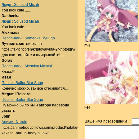
Люди : Solusod Micah
You look cute ......
Dashenka
Люди : Solusod Micah
You look cute ......
Alexmass
Персонажи : Someoka Ryuugo
Лучшие криптоигры на
Fel
https://fakto.top/en/kriptovalyuta-2/kriptoigry/
для вас - играйте и выигрывайте!......
Goras
Персонажи : Akemiya Masaki
Класс!!!......
Иван
Песни : Sailor Star Song
Конечно можно, так все стесняются.......
Megumi Reinard
Песни : Sailor Star Song
Ну можно было бы и автора перевода
Fel
указать.........
John
Ваше имя пресводиним
Аниме : Naruto
https://animebodypillows.com/product/hatake-
kakashi-naruto-body-pillow/......