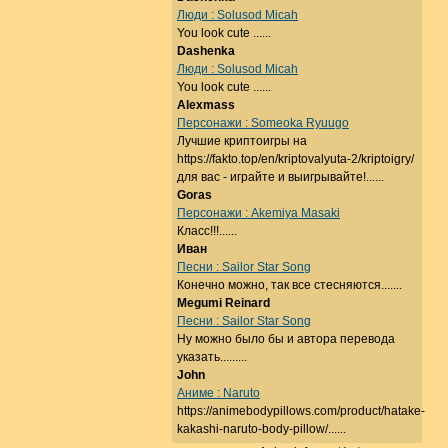
Люди : Solusod Micah
You look cute ......
Dashenka
Люди : Solusod Micah
You look cute ......
Alexmass
Персонажи : Someoka Ryuugo
Лучшие криптоигры на
https://fakto.top/en/kriptovalyuta-2/kriptoigry/
для вас - играйте и выигрывайте!......
Goras
Персонажи : Akemiya Masaki
Класс!!!......
Иван
Песни : Sailor Star Song
Конечно можно, так все стесняются.......
Megumi Reinard
Песни : Sailor Star Song
Ну можно было бы и автора перевода
указать.........
John
Аниме : Naruto
https://animebodypillows.com/product/hatake-
kakashi-naruto-body-pillow/......