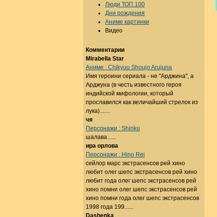
Люди ТОП 100
Дни рождения
Аниме картинки
Видео
Комментарии
Mirabella Star
Аниме : Chikyuu Shoujo Arujuna
Имя героини сериала - не "Арджина", а
Арджуна (в честь известного героя
индийской мифологии, который
прославился как величайший стрелок из
лука).......
чя
Персонажи : Shinku
шалава......
ира орлова
Персонажи : Hino Rei
сейлор марс экстрасенсов рей хино
любит олег шепс экстрасенсов рей хино
любит года олег шепс экстрасенсов рей
хино помни олег шепс экстрасенсов рей
хино помни года олег шепс экстрасенсов
1998 года 199......
Dashenka