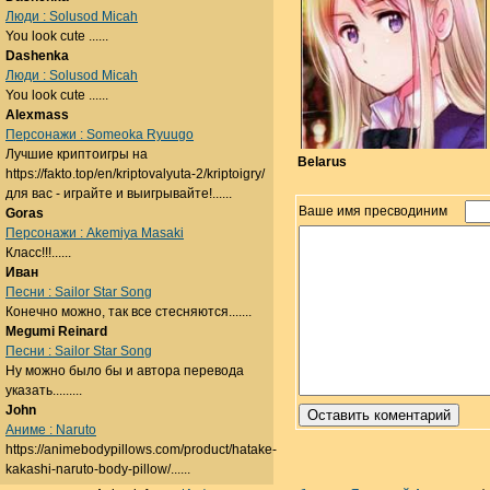
Люди : Solusod Micah
You look cute ......
Dashenka
Люди : Solusod Micah
You look cute ......
Alexmass
Персонажи : Someoka Ryuugo
Лучшие криптоигры на
Belarus
https://fakto.top/en/kriptovalyuta-2/kriptoigry/
для вас - играйте и выигрывайте!......
Ваше имя пресводиним
Goras
Персонажи : Akemiya Masaki
Класс!!!......
Иван
Песни : Sailor Star Song
Конечно можно, так все стесняются.......
Megumi Reinard
Песни : Sailor Star Song
Ну можно было бы и автора перевода
указать.........
John
Аниме : Naruto
https://animebodypillows.com/product/hatake-
kakashi-naruto-body-pillow/......