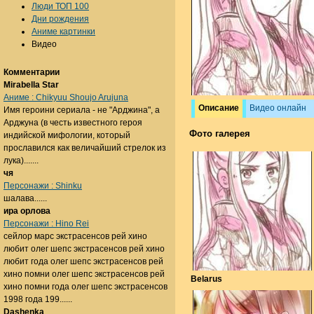
Люди ТОП 100
Дни рождения
Аниме картинки
Видео
Комментарии
Mirabella Star
Аниме : Chikyuu Shoujo Arujuna
Описание
Видео онлайн
Имя героини сериала - не "Арджина", а
Арджуна (в честь известного героя
Фото галерея
индийской мифологии, который
прославился как величайший стрелок из
лука).......
чя
Персонажи : Shinku
шалава......
ира орлова
Персонажи : Hino Rei
сейлор марс экстрасенсов рей хино
любит олег шепс экстрасенсов рей хино
любит года олег шепс экстрасенсов рей
хино помни олег шепс экстрасенсов рей
Belarus
хино помни года олег шепс экстрасенсов
1998 года 199......
Dashenka