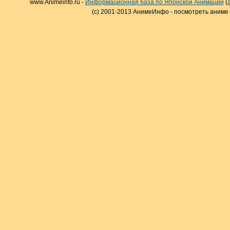
www.Animeinfo.ru -
Информационная база по Японской Анимации
(
(c) 2001-2013 АнимеИнфо - посмотреть аниме 