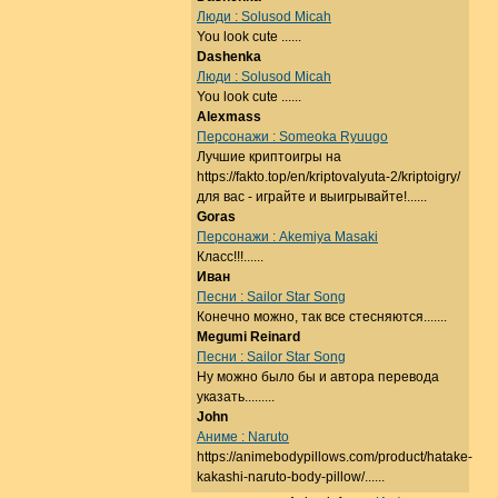
Люди : Solusod Micah
You look cute ......
Dashenka
Люди : Solusod Micah
You look cute ......
Alexmass
Персонажи : Someoka Ryuugo
Лучшие криптоигры на
https://fakto.top/en/kriptovalyuta-2/kriptoigry/
для вас - играйте и выигрывайте!......
Goras
Персонажи : Akemiya Masaki
Класс!!!......
Иван
Песни : Sailor Star Song
Конечно можно, так все стесняются.......
Megumi Reinard
Песни : Sailor Star Song
Ну можно было бы и автора перевода
указать.........
John
Аниме : Naruto
https://animebodypillows.com/product/hatake-
kakashi-naruto-body-pillow/......