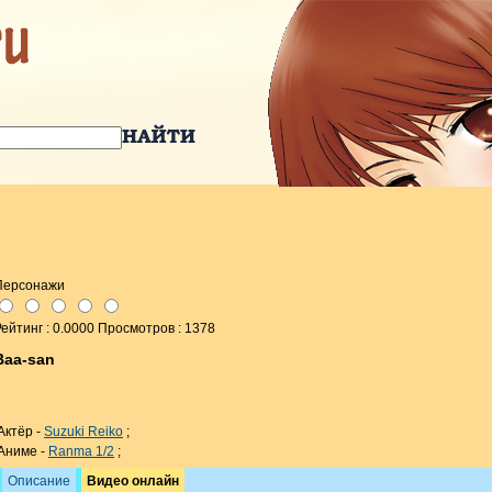
Персонажи
ейтинг : 0.0000 Просмотров : 1378
Baa-san
Актёр -
Suzuki Reiko
;
Аниме -
Ranma 1/2
;
Описание
Видео онлайн