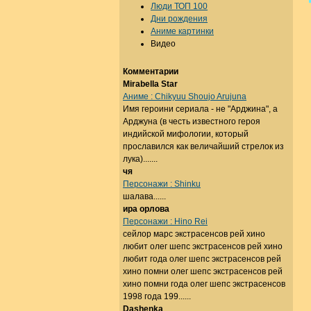
Люди ТОП 100
Дни рождения
Аниме картинки
Видео
Комментарии
Mirabella Star
Аниме : Chikyuu Shoujo Arujuna
Имя героини сериала - не "Арджина", а
Арджуна (в честь известного героя
индийской мифологии, который
прославился как величайший стрелок из
лука).......
чя
Персонажи : Shinku
шалава......
ира орлова
Персонажи : Hino Rei
сейлор марс экстрасенсов рей хино
любит олег шепс экстрасенсов рей хино
любит года олег шепс экстрасенсов рей
хино помни олег шепс экстрасенсов рей
хино помни года олег шепс экстрасенсов
1998 года 199......
Dashenka