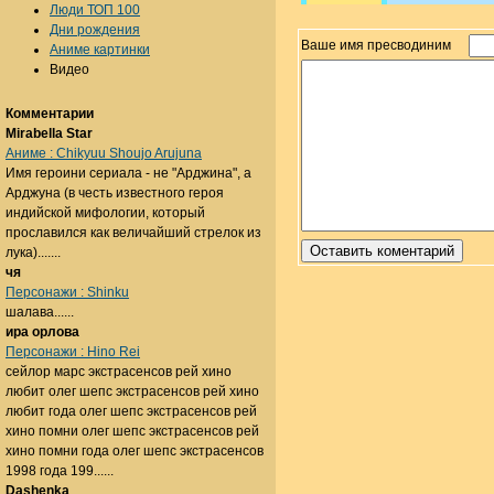
Люди ТОП 100
Дни рождения
Ваше имя пресводиним
Аниме картинки
Видео
Комментарии
Mirabella Star
Аниме : Chikyuu Shoujo Arujuna
Имя героини сериала - не "Арджина", а
Арджуна (в честь известного героя
индийской мифологии, который
прославился как величайший стрелок из
лука).......
чя
Персонажи : Shinku
шалава......
ира орлова
Персонажи : Hino Rei
сейлор марс экстрасенсов рей хино
любит олег шепс экстрасенсов рей хино
любит года олег шепс экстрасенсов рей
хино помни олег шепс экстрасенсов рей
хино помни года олег шепс экстрасенсов
1998 года 199......
Dashenka