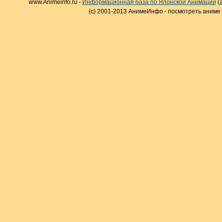
www.Animeinfo.ru -
Информационная база по Японской Анимации
(
(c) 2001-2013 АнимеИнфо - посмотреть аниме 