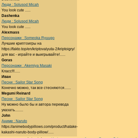
Люди : Solusod Micah
You look cute ......
Dashenka
Люди : Solusod Micah
You look cute ......
Alexmass
Персонажи : Someoka Ryuugo
Лучшие криптоигры на
https://fakto.top/en/kriptovalyuta-2/kriptoigry/
для вас - играйте и выигрывайте!......
Goras
Персонажи : Akemiya Masaki
Класс!!!......
Иван
Песни : Sailor Star Song
Конечно можно, так все стесняются.......
Megumi Reinard
Песни : Sailor Star Song
Ну можно было бы и автора перевода
указать.........
John
Аниме : Naruto
https://animebodypillows.com/product/hatake-
kakashi-naruto-body-pillow/......