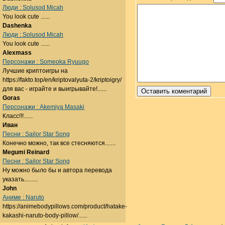
Люди : Solusod Micah
You look cute ......
Dashenka
Люди : Solusod Micah
You look cute ......
Alexmass
Персонажи : Someoka Ryuugo
Лучшие криптоигры на
https://fakto.top/en/kriptovalyuta-2/kriptoigry/
для вас - играйте и выигрывайте!......
Goras
Персонажи : Akemiya Masaki
Класс!!!......
Иван
Песни : Sailor Star Song
Конечно можно, так все стесняются.......
Megumi Reinard
Песни : Sailor Star Song
Ну можно было бы и автора перевода
указать.........
John
Аниме : Naruto
https://animebodypillows.com/product/hatake-
kakashi-naruto-body-pillow/......