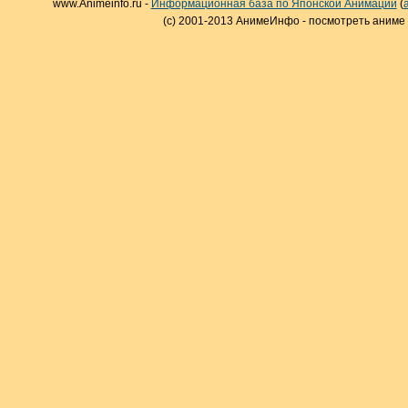
www.Animeinfo.ru -
Информационная база по Японской Анимации
(
(c) 2001-2013 АнимеИнфо - посмотреть аниме 