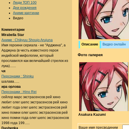
Люди ТОП 100
Дни рождения
Аниме картинки
Видео
Комментарии
Mirabella Star
Аниме : Chikyuu Shoujo Arujuna
Описание
Видео онлайн
Имя героини сериала - не "Арджина", а
Арджуна (в честь известного героя
Фото галерея
индийской мифологии, который
прославился как величайший стрелок из
лука).......
чя
Персонажи : Shinku
шалава......
ира орлова
Персонажи : Hino Rei
сейлор марс экстрасенсов рей хино
любит олег шепс экстрасенсов рей хино
любит года олег шепс экстрасенсов рей
хино помни олег шепс экстрасенсов рей
Asakura Kazumi
хино помни года олег шепс экстрасенсов
1998 года 199......
Ваше имя пресводиним
Dashenka