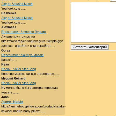
Люди : Solusod Micah
You look cute ......
Dashenka
Люди : Solusod Micah
You look cute ......
Alexmass
Персонажи : Someoka Ryuugo
Лучшие криптоигры на
https://fakto.top/en/kriptovalyuta-2/kriptoigry/
для вас - играйте и выигрывайте!......
Goras
Персонажи : Akemiya Masaki
Класс!!!......
Иван
Песни : Sailor Star Song
Конечно можно, так все стесняются.......
Megumi Reinard
Песни : Sailor Star Song
Ну можно было бы и автора перевода
указать.........
John
Аниме : Naruto
https://animebodypillows.com/product/hatake-
kakashi-naruto-body-pillow/......