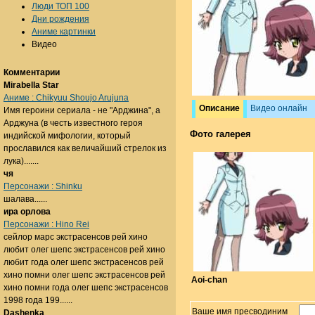
Люди ТОП 100
Дни рождения
Аниме картинки
Видео
Комментарии
Mirabella Star
Аниме : Chikyuu Shoujo Arujuna
Описание
Видео онлайн
Имя героини сериала - не "Арджина", а
Арджуна (в честь известного героя
Фото галерея
индийской мифологии, который
прославился как величайший стрелок из
лука).......
чя
Персонажи : Shinku
шалава......
ира орлова
Персонажи : Hino Rei
сейлор марс экстрасенсов рей хино
любит олег шепс экстрасенсов рей хино
любит года олег шепс экстрасенсов рей
хино помни олег шепс экстрасенсов рей
Aoi-chan
хино помни года олег шепс экстрасенсов
1998 года 199......
Ваше имя пресводиним
Dashenka