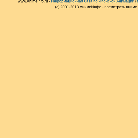
www.Animeinfo.ru -
Информационная база по Японской Анимации
(
(c) 2001-2013 АнимеИнфо - посмотреть аниме 