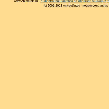
www.Animeinfo.ru -
Информационная база по Японской Анимации
(
(c) 2001-2013 АнимеИнфо - посмотреть аниме 