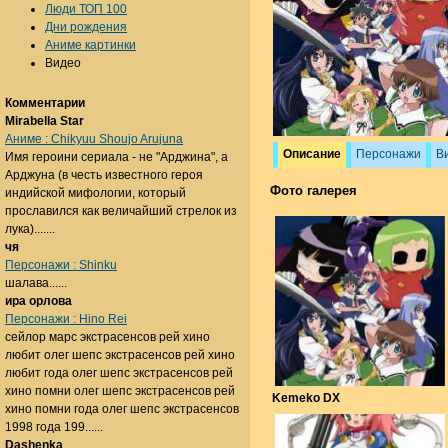
Люди ТОП 100
Дни рождения
Аниме картинки
Видео
Комментарии
Mirabella Star
Аниме : Chikyuu Shoujo Arujuna
Описание
Персонажи
В
Имя героини сериала - не "Арджина", а
Арджуна (в честь известного героя
Фото галерея
индийской мифологии, который
прославился как величайший стрелок из
лука).......
чя
Персонажи : Shinku
шалава......
ира орлова
Персонажи : Hino Rei
сейлор марс экстрасенсов рей хино
любит олег шепс экстрасенсов рей хино
любит года олег шепс экстрасенсов рей
хино помни олег шепс экстрасенсов рей
Kemeko DX
хино помни года олег шепс экстрасенсов
1998 года 199......
Dashenka