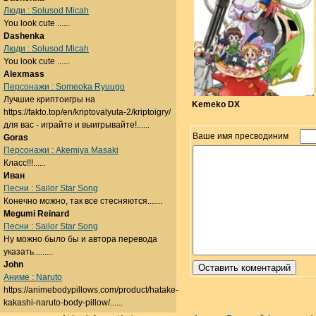
Люди : Solusod Micah
You look cute ......
Dashenka
Люди : Solusod Micah
You look cute ......
Alexmass
Персонажи : Someoka Ryuugo
Лучшие криптоигры на
Kemeko DX
https://fakto.top/en/kriptovalyuta-2/kriptoigry/
для вас - играйте и выигрывайте!......
Ваше имя пресводиним
Goras
Персонажи : Akemiya Masaki
Класс!!!......
Иван
Песни : Sailor Star Song
Конечно можно, так все стесняются.......
Megumi Reinard
Песни : Sailor Star Song
Ну можно было бы и автора перевода
указать.........
John
Аниме : Naruto
https://animebodypillows.com/product/hatake-
kakashi-naruto-body-pillow/......