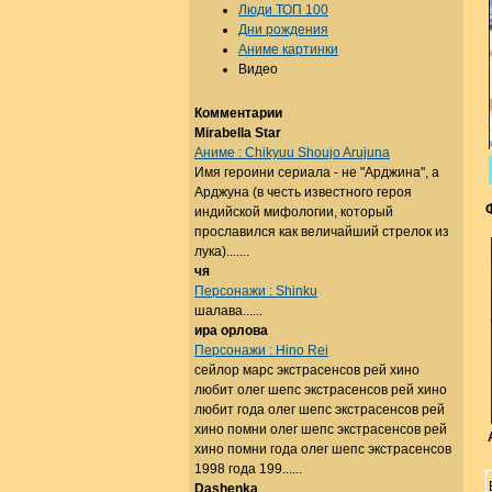
Люди ТОП 100
Дни рождения
Аниме картинки
Видео
Комментарии
Mirabella Star
Аниме : Chikyuu Shoujo Arujuna
Имя героини сериала - не "Арджина", а
Арджуна (в честь известного героя
индийской мифологии, который
прославился как величайший стрелок из
лука).......
чя
Персонажи : Shinku
шалава......
ира орлова
Персонажи : Hino Rei
сейлор марс экстрасенсов рей хино
любит олег шепс экстрасенсов рей хино
любит года олег шепс экстрасенсов рей
хино помни олег шепс экстрасенсов рей
хино помни года олег шепс экстрасенсов
1998 года 199......
Dashenka