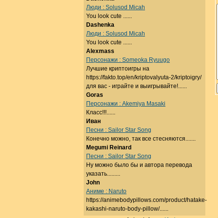
Люди : Solusod Micah
You look cute ......
Dashenka
Люди : Solusod Micah
You look cute ......
Alexmass
Персонажи : Someoka Ryuugo
Лучшие криптоигры на
https://fakto.top/en/kriptovalyuta-2/kriptoigry/
для вас - играйте и выигрывайте!......
Goras
Персонажи : Akemiya Masaki
Класс!!!......
Иван
Песни : Sailor Star Song
Конечно можно, так все стесняются.......
Megumi Reinard
Песни : Sailor Star Song
Ну можно было бы и автора перевода
указать.........
John
Аниме : Naruto
https://animebodypillows.com/product/hatake-
kakashi-naruto-body-pillow/......