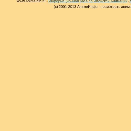
www.Animeinfo.ru -
Информационная база по Японской Анимации
(
(c) 2001-2013 АнимеИнфо - посмотреть аниме