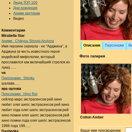
Люди ТОП 100
Дни рождения
Аниме картинки
Видео
Комментарии
Mirabella Star
Аниме : Chikyuu Shoujo Arujuna
Описание
Персонажи
В
Имя героини сериала - не "Арджина", а
Арджуна (в честь известного героя
Фото галерея
индийской мифологии, который
прославился как величайший стрелок из
лука).......
чя
Персонажи : Shinku
шалава......
ира орлова
Персонажи : Hino Rei
сейлор марс экстрасенсов рей хино
любит олег шепс экстрасенсов рей хино
любит года олег шепс экстрасенсов рей
хино помни олег шепс экстрасенсов рей
Cotton Amber
хино помни года олег шепс экстрасенсов
1998 года 199......
Ваше имя пресводиним
Dashenka