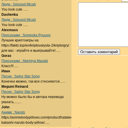
Люди : Solusod Micah
You look cute ......
Dashenka
Люди : Solusod Micah
You look cute ......
Alexmass
Персонажи : Someoka Ryuugo
Лучшие криптоигры на
https://fakto.top/en/kriptovalyuta-2/kriptoigry/
для вас - играйте и выигрывайте!......
Goras
Персонажи : Akemiya Masaki
Класс!!!......
Иван
Песни : Sailor Star Song
Конечно можно, так все стесняются.......
Megumi Reinard
Песни : Sailor Star Song
Ну можно было бы и автора перевода
указать.........
John
Аниме : Naruto
https://animebodypillows.com/product/hatake-
kakashi-naruto-body-pillow/......