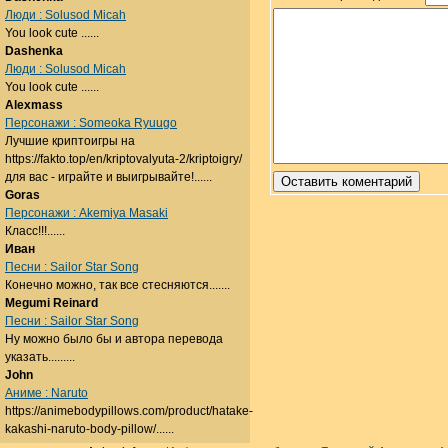
Люди : Solusod Micah
You look cute ......
Dashenka
Люди : Solusod Micah
You look cute ......
Alexmass
Персонажи : Someoka Ryuugo
Лучшие криптоигры на
https://fakto.top/en/kriptovalyuta-2/kriptoigry/
для вас - играйте и выигрывайте!......
Goras
Персонажи : Akemiya Masaki
Класс!!!......
Иван
Песни : Sailor Star Song
Конечно можно, так все стесняются.......
Megumi Reinard
Песни : Sailor Star Song
Ну можно было бы и автора перевода
указать.........
John
Аниме : Naruto
https://animebodypillows.com/product/hatake-
kakashi-naruto-body-pillow/......