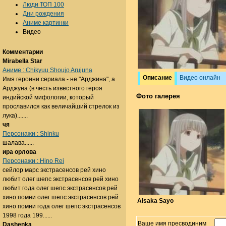
Люди ТОП 100
Дни рождения
Аниме картинки
Видео
Комментарии
Mirabella Star
Аниме : Chikyuu Shoujo Arujuna
Описание
Видео онлайн
Имя героини сериала - не "Арджина", а
Арджуна (в честь известного героя
Фото галерея
индийской мифологии, который
прославился как величайший стрелок из
лука).......
чя
Персонажи : Shinku
шалава......
ира орлова
Персонажи : Hino Rei
сейлор марс экстрасенсов рей хино
любит олег шепс экстрасенсов рей хино
любит года олег шепс экстрасенсов рей
хино помни олег шепс экстрасенсов рей
Aisaka Sayo
хино помни года олег шепс экстрасенсов
1998 года 199......
Ваше имя пресводиним
Dashenka