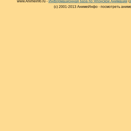
www.Animeinfo.ru -
Информационная база по Японской Анимации
(
(c) 2001-2013 АнимеИнфо - посмотреть аниме