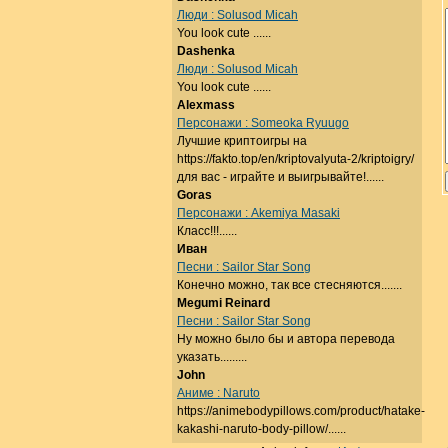
Люди : Solusod Micah
You look cute ......
Dashenka
Люди : Solusod Micah
You look cute ......
Alexmass
Персонажи : Someoka Ryuugo
Лучшие криптоигры на
https://fakto.top/en/kriptovalyuta-2/kriptoigry/
для вас - играйте и выигрывайте!......
Goras
Персонажи : Akemiya Masaki
Класс!!!......
Иван
Песни : Sailor Star Song
Конечно можно, так все стесняются.......
Megumi Reinard
Песни : Sailor Star Song
Ну можно было бы и автора перевода
указать.........
John
Аниме : Naruto
https://animebodypillows.com/product/hatake-
kakashi-naruto-body-pillow/......