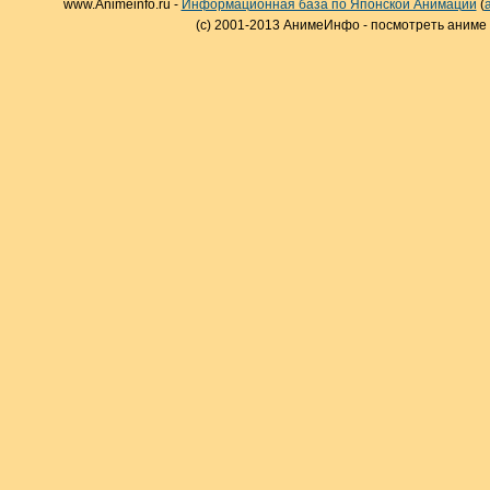
www.Animeinfo.ru -
Информационная база по Японской Анимации
(
(c) 2001-2013 АнимеИнфо - посмотреть аниме 