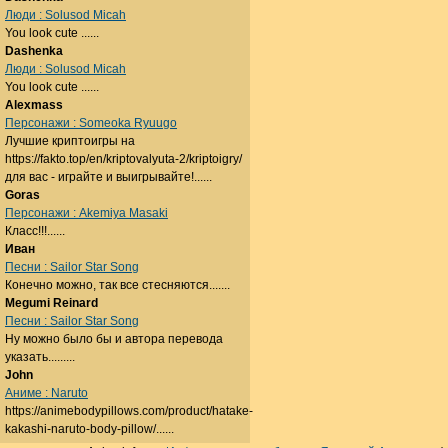
Люди : Solusod Micah
You look cute ......
Dashenka
Люди : Solusod Micah
You look cute ......
Alexmass
Персонажи : Someoka Ryuugo
Лучшие криптоигры на
https://fakto.top/en/kriptovalyuta-2/kriptoigry/
для вас - играйте и выигрывайте!......
Goras
Персонажи : Akemiya Masaki
Класс!!!......
Иван
Песни : Sailor Star Song
Конечно можно, так все стесняются.......
Megumi Reinard
Песни : Sailor Star Song
Ну можно было бы и автора перевода
указать.........
John
Аниме : Naruto
https://animebodypillows.com/product/hatake-
kakashi-naruto-body-pillow/......