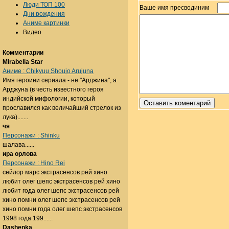
Люди ТОП 100
Ваше имя пресводиним
Дни рождения
Аниме картинки
Видео
Комментарии
Mirabella Star
Аниме : Chikyuu Shoujo Arujuna
Имя героини сериала - не "Арджина", а
Арджуна (в честь известного героя
индийской мифологии, который
прославился как величайший стрелок из
лука).......
чя
Персонажи : Shinku
шалава......
ира орлова
Персонажи : Hino Rei
сейлор марс экстрасенсов рей хино
любит олег шепс экстрасенсов рей хино
любит года олег шепс экстрасенсов рей
хино помни олег шепс экстрасенсов рей
хино помни года олег шепс экстрасенсов
1998 года 199......
Dashenka