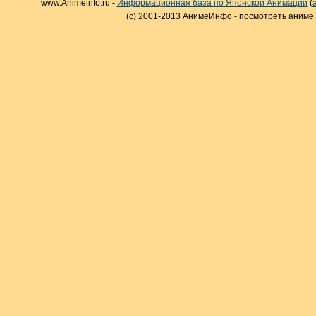
www.Animeinfo.ru -
Информационная база по Японской Анимации
(
(c) 2001-2013 АнимеИнфо - посмотреть аниме 