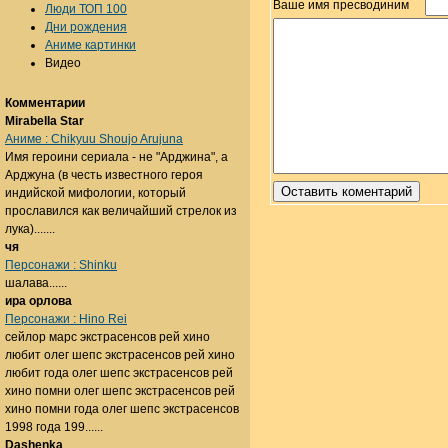
Ваше имя пресводиним
Люди ТОП 100
Дни рождения
Аниме картинки
Видео
Комментарии
Mirabella Star
Аниме : Chikyuu Shoujo Arujuna
Имя героини сериала - не "Арджина", а
Арджуна (в честь известного героя
индийской мифологии, который
прославился как величайший стрелок из
лука).......
чя
Персонажи : Shinku
шалава......
ира орлова
Персонажи : Hino Rei
сейлор марс экстрасенсов рей хино
любит олег шепс экстрасенсов рей хино
любит года олег шепс экстрасенсов рей
хино помни олег шепс экстрасенсов рей
хино помни года олег шепс экстрасенсов
1998 года 199......
Dashenka