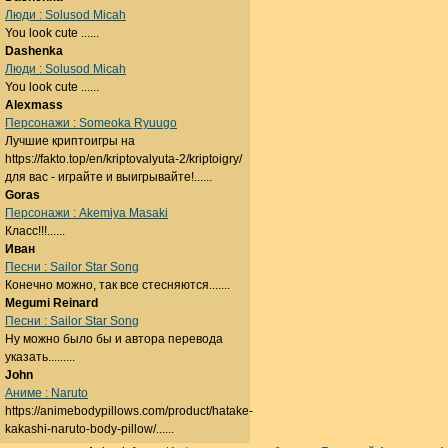
Люди : Solusod Micah
You look cute ......
Dashenka
Люди : Solusod Micah
You look cute ......
Alexmass
Персонажи : Someoka Ryuugo
Лучшие криптоигры на
https://fakto.top/en/kriptovalyuta-2/kriptoigry/
для вас - играйте и выигрывайте!......
Goras
Персонажи : Akemiya Masaki
Класс!!!......
Иван
Песни : Sailor Star Song
Конечно можно, так все стесняются.......
Megumi Reinard
Песни : Sailor Star Song
Ну можно было бы и автора перевода
указать.........
John
Аниме : Naruto
https://animebodypillows.com/product/hatake-
kakashi-naruto-body-pillow/......