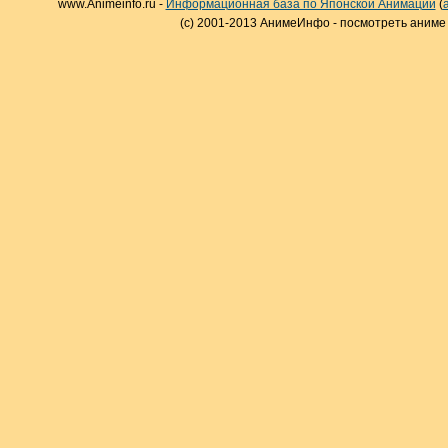
www.Animeinfo.ru -
Информационная база по Японской Анимации
(
(c) 2001-2013 АнимеИнфо - посмотреть аниме