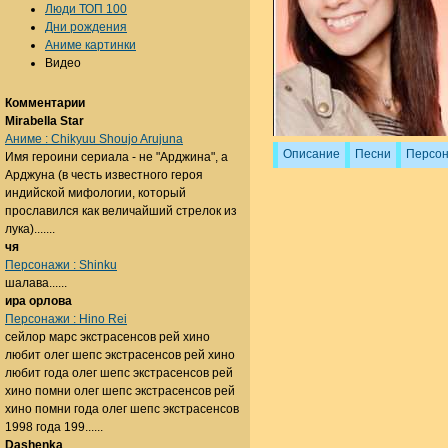
Люди ТОП 100
Дни рождения
Аниме картинки
Видео
Комментарии
Mirabella Star
Аниме : Chikyuu Shoujo Arujuna
Описание
Песни
Персо
Имя героини сериала - не "Арджина", а
Арджуна (в честь известного героя
индийской мифологии, который
прославился как величайший стрелок из
лука).......
чя
Персонажи : Shinku
шалава......
ира орлова
Персонажи : Hino Rei
сейлор марс экстрасенсов рей хино
любит олег шепс экстрасенсов рей хино
любит года олег шепс экстрасенсов рей
хино помни олег шепс экстрасенсов рей
хино помни года олег шепс экстрасенсов
1998 года 199......
Dashenka