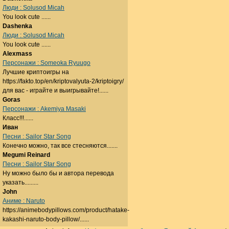
Люди : Solusod Micah
You look cute ......
Dashenka
Люди : Solusod Micah
You look cute ......
Alexmass
Персонажи : Someoka Ryuugo
Лучшие криптоигры на
https://fakto.top/en/kriptovalyuta-2/kriptoigry/
для вас - играйте и выигрывайте!......
Goras
Персонажи : Akemiya Masaki
Класс!!!......
Иван
Песни : Sailor Star Song
Конечно можно, так все стесняются.......
Megumi Reinard
Песни : Sailor Star Song
Ну можно было бы и автора перевода
указать.........
John
Аниме : Naruto
https://animebodypillows.com/product/hatake-
kakashi-naruto-body-pillow/......