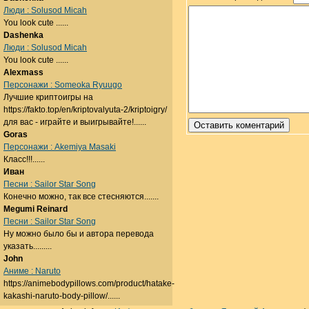
Люди : Solusod Micah
You look cute ......
Dashenka
Люди : Solusod Micah
You look cute ......
Alexmass
Персонажи : Someoka Ryuugo
Лучшие криптоигры на
https://fakto.top/en/kriptovalyuta-2/kriptoigry/
для вас - играйте и выигрывайте!......
Goras
Персонажи : Akemiya Masaki
Класс!!!......
Иван
Песни : Sailor Star Song
Конечно можно, так все стесняются.......
Megumi Reinard
Песни : Sailor Star Song
Ну можно было бы и автора перевода
указать.........
John
Аниме : Naruto
https://animebodypillows.com/product/hatake-
kakashi-naruto-body-pillow/......