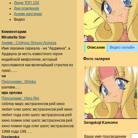
Люди ТОП 100
Дни рождения
Аниме картинки
Видео
Комментарии
Mirabella Star
Аниме : Chikyuu Shoujo Arujuna
Описание
Видео онлайн
Имя героини сериала - не "Арджина", а
Арджуна (в честь известного героя
Фото галерея
индийской мифологии, который
прославился как величайший стрелок из
лука).......
чя
Персонажи : Shinku
шалава......
ира орлова
Персонажи : Hino Rei
сейлор марс экстрасенсов рей хино
любит олег шепс экстрасенсов рей хино
любит года олег шепс экстрасенсов рей
хино помни олег шепс экстрасенсов рей
Sengakuji Kamome
хино помни года олег шепс экстрасенсов
1998 года 199......
Ваше имя пресводиним
Dashenka