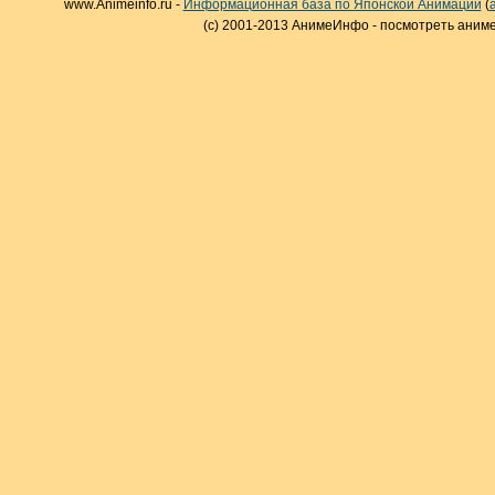
www.Animeinfo.ru -
Информационная база по Японской Анимации
(
(c) 2001-2013 АнимеИнфо - посмотреть аниме