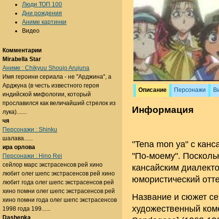
Люди ТОП 100
Дни рождения
Аниме картинки
Видео
Комментарии
Mirabella Star
Аниме : Chikyuu Shoujo Arujuna
Имя героини сериала - не "Арджина", а
Арджуна (в честь известного героя
Описание
Персонажи
В
индийской мифологии, который
прославился как величайший стрелок из
Информация
лука).......
чя
Персонажи : Shinku
шалава......
"Tena mon ya" с канс
ира орлова
"По-моему". Посколь
Персонажи : Hino Rei
сейлор марс экстрасенсов рей хино
кансайским диалекто
любит олег шепс экстрасенсов рей хино
юмористический отте
любит года олег шепс экстрасенсов рей
хино помни олег шепс экстрасенсов рей
Название и сюжет се
хино помни года олег шепс экстрасенсов
художественный ком
1998 года 199......
Dashenka