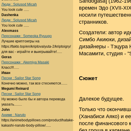
Sandogasa] (1962-19
Люди : Solusod Micah
времен Эдо (XVII-XIX
You look cute ......
носили путешественн
Dashenka
Люди : Solusod Micah
странников.
You look cute ......
Alexmass
Создатели: автор ид
Персонажи : Someoka Ryuugo
Симбо Акиюки, дизай
Лучшие криптоигры на
дизайнеры - Тэцура 
https://fakto.top/en/kriptovalyuta-2/kriptoigry/
для вас - играйте и выигрывайте!......
Масамити, студия - "S
Goras
Персонажи : Akemiya Masaki
Класс!!!......
Иван
Сюжет
Песни : Sailor Star Song
Конечно можно, так все стесняются.......
Megumi Reinard
Песни : Sailor Star Song
Далекое будущее.
Ну можно было бы и автора перевода
указать.........
Только что окончивш
John
Аниме : Naruto
(Ханабиси Аяко) и е
https://animebodypillows.com/product/hatake-
после финансового 
kakashi-naruto-body-pillow/......
без гроша в кармане