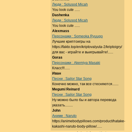
Люди : Solusod Micah
You look cute ......
Dashenka
Люди : Solusod Micah
You look cute ......
Alexmass
Персонажи : Someoka Ryuugo
Лучшие криптоигры на
https://fakto.top/en/kriptovalyuta-2/kriptoigry/
для вас - играйте и выигрывайте!......
Goras
Персонажи : Akemiya Masaki
Класс!!!......
Иван
Песни : Sailor Star Song
Конечно можно, так все стесняются.......
Megumi Reinard
Песни : Sailor Star Song
Ну можно было бы и автора перевода
указать.........
John
Аниме : Naruto
https://animebodypillows.com/product/hatake-
kakashi-naruto-body-pillow/......