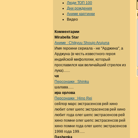
Люди ТОП 100
Дни рождения
Аниме картинки
Видео
Комментарии
Mirabella Star
Аниме : Chikyuu Shoujo Arujuna
Имя героини сериала - не "Арджина", а
Арджуна (в честь известного героя
индийской мифологии, который
прославился как величайший стрелок из
лука).......
чя
Персонажи : Shinku
шалава......
ира орлова
Персонажи : Hino Rei
сейлор марс экстрасенсов рей хино
любит олег шепс экстрасенсов рей хино
любит года олег шепс экстрасенсов рей
хино помни олег шепс экстрасенсов рей
хино помни года олег шепс экстрасенсов
1998 года 199......
Dashenka