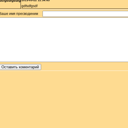
dsfgsdfgsdfg
2013-09-22 12:54:43
gdfsdfgsdf
Ваше имя пресводиним