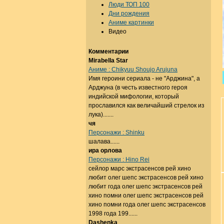
Люди ТОП 100
Дни рождения
Аниме картинки
Видео
Комментарии
Mirabella Star
Аниме : Chikyuu Shoujo Arujuna
Имя героини сериала - не "Арджина", а
Арджуна (в честь известного героя
индийской мифологии, который
прославился как величайший стрелок из
лука).......
чя
Персонажи : Shinku
шалава......
ира орлова
Персонажи : Hino Rei
сейлор марс экстрасенсов рей хино
любит олег шепс экстрасенсов рей хино
любит года олег шепс экстрасенсов рей
хино помни олег шепс экстрасенсов рей
хино помни года олег шепс экстрасенсов
1998 года 199......
Dashenka