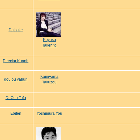
Daisuke
Koyasu
Takehito
Director Kunoh
Kamiyama
doujou yaburi
Takuzou
Dr Ono Tofu
Ebiten
Yoshimura You