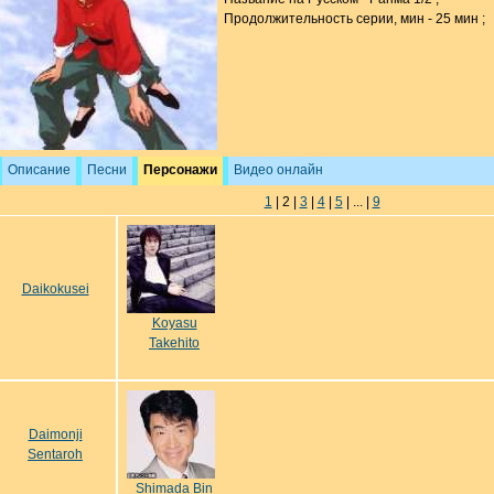
Продолжительность серии, мин - 25 мин ;
Описание
Песни
Персонажи
Видео онлайн
1
| 2 |
3
|
4
|
5
| ... |
9
Daikokusei
Koyasu
Takehito
Daimonji
Sentaroh
Shimada Bin