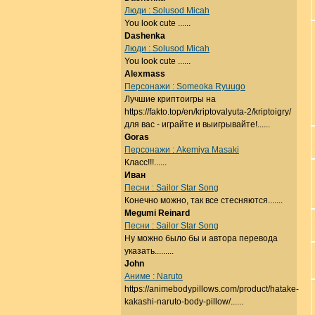
Люди : Solusod Micah
You look cute ......
Dashenka
Люди : Solusod Micah
You look cute ......
Alexmass
Персонажи : Someoka Ryuugo
Лучшие криптоигры на
https://fakto.top/en/kriptovalyuta-2/kriptoigry/
для вас - играйте и выигрывайте!......
Goras
Персонажи : Akemiya Masaki
Класс!!!......
Иван
Песни : Sailor Star Song
Конечно можно, так все стесняются.......
Megumi Reinard
Песни : Sailor Star Song
Ну можно было бы и автора перевода
указать.........
John
Аниме : Naruto
https://animebodypillows.com/product/hatake-
kakashi-naruto-body-pillow/......