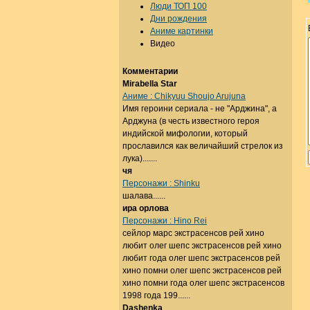
Люди ТОП 100
Дни рождения
Аниме картинки
Видео
Комментарии
Mirabella Star
Аниме : Chikyuu Shoujo Arujuna
Имя героини сериала - не "Арджина", а
Арджуна (в честь известного героя
индийской мифологии, который
прославился как величайший стрелок из
лука).......
чя
Персонажи : Shinku
шалава......
ира орлова
Персонажи : Hino Rei
сейлор марс экстрасенсов рей хино
любит олег шепс экстрасенсов рей хино
любит года олег шепс экстрасенсов рей
хино помни олег шепс экстрасенсов рей
хино помни года олег шепс экстрасенсов
1998 года 199......
Dashenka