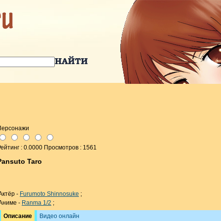
Персонажи
ейтинг : 0.0000 Просмотров : 1561
Pansuto Taro
Актёр -
Furumoto Shinnosuke
;
Аниме -
Ranma 1/2
;
Описание
Видео онлайн