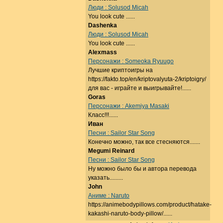
Люди : Solusod Micah
You look cute ......
Dashenka
Люди : Solusod Micah
You look cute ......
Alexmass
Персонажи : Someoka Ryuugo
Лучшие криптоигры на
https://fakto.top/en/kriptovalyuta-2/kriptoigry/
для вас - играйте и выигрывайте!......
Goras
Персонажи : Akemiya Masaki
Класс!!!......
Иван
Песни : Sailor Star Song
Конечно можно, так все стесняются.......
Megumi Reinard
Песни : Sailor Star Song
Ну можно было бы и автора перевода
указать.........
John
Аниме : Naruto
https://animebodypillows.com/product/hatake-
kakashi-naruto-body-pillow/......