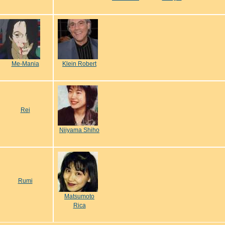
Me-Mania
Klein Robert
Rei
Niiyama Shiho
Rumi
Matsumoto
Rica