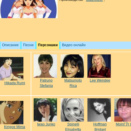
Описание
Песни
Персонажи
Видео онлайн
Patruno
Matsumoto
Lee Wendee
Hikada Rumi
Stefania
Rica
Iwao Junko
Spinelli
Hoffman
MolnГЎr 
Kirigoe Mima
Elisabetta
Bridget