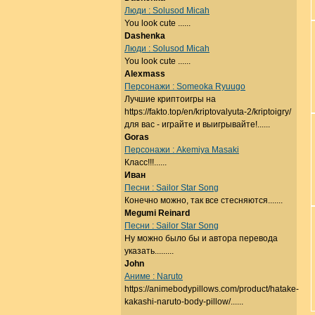
Люди : Solusod Micah
You look cute ......
Dashenka
Люди : Solusod Micah
You look cute ......
Alexmass
Персонажи : Someoka Ryuugo
Лучшие криптоигры на
https://fakto.top/en/kriptovalyuta-2/kriptoigry/
для вас - играйте и выигрывайте!......
Goras
Персонажи : Akemiya Masaki
Класс!!!......
Иван
Песни : Sailor Star Song
Конечно можно, так все стесняются.......
Megumi Reinard
Песни : Sailor Star Song
Ну можно было бы и автора перевода
указать.........
John
Аниме : Naruto
https://animebodypillows.com/product/hatake-
kakashi-naruto-body-pillow/......