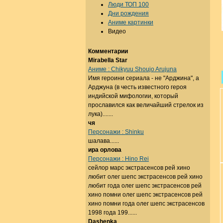
Люди ТОП 100
Дни рождения
Аниме картинки
Видео
Комментарии
Mirabella Star
Аниме : Chikyuu Shoujo Arujuna
Имя героини сериала - не "Арджина", а
Арджуна (в честь известного героя
индийской мифологии, который
прославился как величайший стрелок из
лука).......
чя
Персонажи : Shinku
шалава......
ира орлова
Персонажи : Hino Rei
сейлор марс экстрасенсов рей хино
любит олег шепс экстрасенсов рей хино
любит года олег шепс экстрасенсов рей
хино помни олег шепс экстрасенсов рей
хино помни года олег шепс экстрасенсов
1998 года 199......
Dashenka