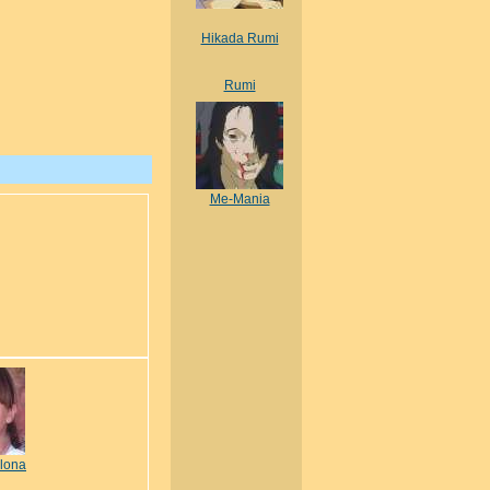
Hikada Rumi
Rumi
Me-Mania
Ilona