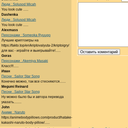
Люди : Solusod Micah
You look cute ......
Dashenka
Люди : Solusod Micah
You look cute ......
Alexmass
Персонажи : Someoka Ryuugo
Лучшие криптоигры на
https://fakto.top/en/kriptovalyuta-2/kriptoigry/
для вас - играйте и выигрывайте!......
Goras
Персонажи : Akemiya Masaki
Класс!!!......
Иван
Песни : Sailor Star Song
Конечно можно, так все стесняются.......
Megumi Reinard
Песни : Sailor Star Song
Ну можно было бы и автора перевода
указать.........
John
Аниме : Naruto
https://animebodypillows.com/product/hatake-
kakashi-naruto-body-pillow/......