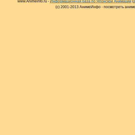
www.Animeinfo.ru -
Информационная база по Японской Анимации
(
(c) 2001-2013 АнимеИнфо - посмотреть аниме