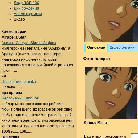
Люди ТОП 100
Дни рождения
Аниме картинки
Видео
Комментарии
Mirabella Star
Аниме : Chikyuu Shoujo Arujuna
Описание
Видео онлайн
Имя героини сериала - не "Арджина", а
Арджуна (в честь известного героя
Фото галерея
индийской мифологии, который
прославился как величайший стрелок из
лука).......
чя
Персонажи : Shinku
шалава......
ира орлова
Персонажи : Hino Rei
сейлор марс экстрасенсов рей хино
любит олег шепс экстрасенсов рей хино
любит года олег шепс экстрасенсов рей
хино помни олег шепс экстрасенсов рей
Kirigoe Mima
хино помни года олег шепс экстрасенсов
1998 года 199......
Ваше имя пресводиним
Dashenka