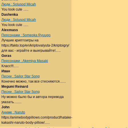
Люди : Solusod Micah
You look cute ......
Dashenka
Люди : Solusod Micah
You look cute ......
Alexmass
Персонажи : Someoka Ryuugo
Лучшие криптоигры на
https://fakto.top/en/kriptovalyuta-2/kriptoigry/
для вас - играйте и выигрывайте!......
Goras
Персонажи : Akemiya Masaki
Класс!!!......
Иван
Песни : Sailor Star Song
Конечно можно, так все стесняются.......
Megumi Reinard
Песни : Sailor Star Song
Ну можно было бы и автора перевода
указать.........
John
Аниме : Naruto
https://animebodypillows.com/product/hatake-
kakashi-naruto-body-pillow/......