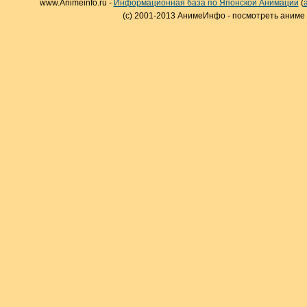
www.Animeinfo.ru -
Информационная база по Японской Анимации
(
(c) 2001-2013 АнимеИнфо - посмотреть аниме 