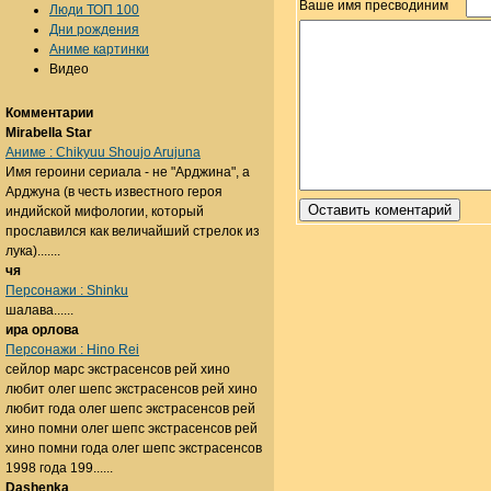
Ваше имя пресводиним
Люди ТОП 100
Дни рождения
Аниме картинки
Видео
Комментарии
Mirabella Star
Аниме : Chikyuu Shoujo Arujuna
Имя героини сериала - не "Арджина", а
Арджуна (в честь известного героя
индийской мифологии, который
прославился как величайший стрелок из
лука).......
чя
Персонажи : Shinku
шалава......
ира орлова
Персонажи : Hino Rei
сейлор марс экстрасенсов рей хино
любит олег шепс экстрасенсов рей хино
любит года олег шепс экстрасенсов рей
хино помни олег шепс экстрасенсов рей
хино помни года олег шепс экстрасенсов
1998 года 199......
Dashenka