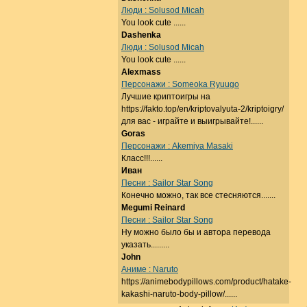
Люди : Solusod Micah
You look cute ......
Dashenka
Люди : Solusod Micah
You look cute ......
Alexmass
Персонажи : Someoka Ryuugo
Лучшие криптоигры на
https://fakto.top/en/kriptovalyuta-2/kriptoigry/
для вас - играйте и выигрывайте!......
Goras
Персонажи : Akemiya Masaki
Класс!!!......
Иван
Песни : Sailor Star Song
Конечно можно, так все стесняются.......
Megumi Reinard
Песни : Sailor Star Song
Ну можно было бы и автора перевода
указать.........
John
Аниме : Naruto
https://animebodypillows.com/product/hatake-
kakashi-naruto-body-pillow/......