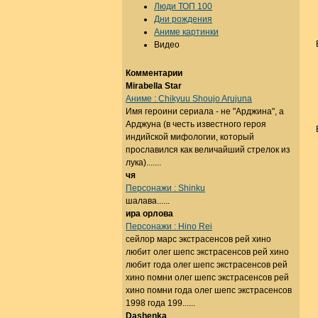
Люди ТОП 100
Дни рождения
Аниме картинки
Видео
Комментарии
Mirabella Star
Аниме : Chikyuu Shoujo Arujuna
Имя героини сериала - не "Арджина", а
Арджуна (в честь известного героя
индийской мифологии, который
прославился как величайший стрелок из
лука).......
чя
Персонажи : Shinku
шалава......
ира орлова
Персонажи : Hino Rei
сейлор марс экстрасенсов рей хино
любит олег шепс экстрасенсов рей хино
любит года олег шепс экстрасенсов рей
хино помни олег шепс экстрасенсов рей
хино помни года олег шепс экстрасенсов
1998 года 199......
Dashenka