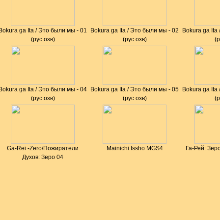
Bokura ga Ita / Это были мы - 01
Bokura ga Ita / Это были мы - 02
Bokura ga Ita
(рус озв)
(рус озв)
(р
Bokura ga Ita / Это были мы - 04
Bokura ga Ita / Это были мы - 05
Bokura ga Ita
(рус озв)
(рус озв)
(р
Ga-Rei -Zero/Пожиратели
Mainichi Issho MGS4
Га-Рей: Зеро 
Духов: Зеро 04