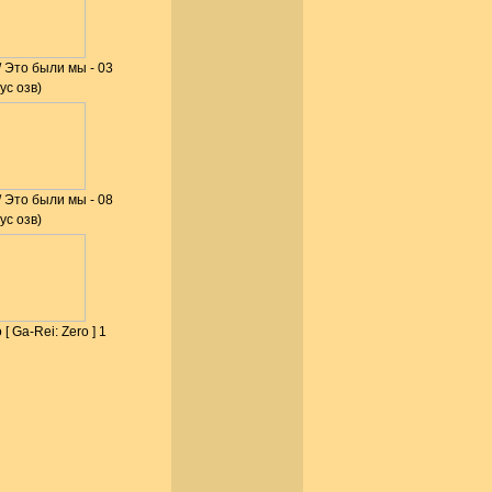
 / Это были мы - 03
ус озв)
 / Это были мы - 08
ус озв)
[ Ga-Rei: Zero ] 1