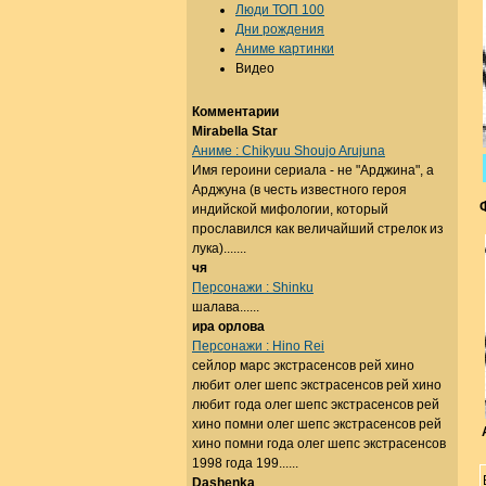
Люди ТОП 100
Дни рождения
Аниме картинки
Видео
Комментарии
Mirabella Star
Аниме : Chikyuu Shoujo Arujuna
Имя героини сериала - не "Арджина", а
Арджуна (в честь известного героя
индийской мифологии, который
прославился как величайший стрелок из
лука).......
чя
Персонажи : Shinku
шалава......
ира орлова
Персонажи : Hino Rei
сейлор марс экстрасенсов рей хино
любит олег шепс экстрасенсов рей хино
любит года олег шепс экстрасенсов рей
хино помни олег шепс экстрасенсов рей
хино помни года олег шепс экстрасенсов
1998 года 199......
Dashenka