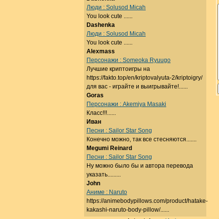
Люди : Solusod Micah
You look cute ......
Dashenka
Люди : Solusod Micah
You look cute ......
Alexmass
Персонажи : Someoka Ryuugo
Лучшие криптоигры на
https://fakto.top/en/kriptovalyuta-2/kriptoigry/
для вас - играйте и выигрывайте!......
Goras
Персонажи : Akemiya Masaki
Класс!!!......
Иван
Песни : Sailor Star Song
Конечно можно, так все стесняются.......
Megumi Reinard
Песни : Sailor Star Song
Ну можно было бы и автора перевода
указать.........
John
Аниме : Naruto
https://animebodypillows.com/product/hatake-
kakashi-naruto-body-pillow/......