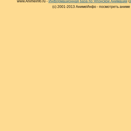
www.Animeinfo.ru -
Информационная база по Японской Анимации
(
(c) 2001-2013 АнимеИнфо - посмотреть аниме 