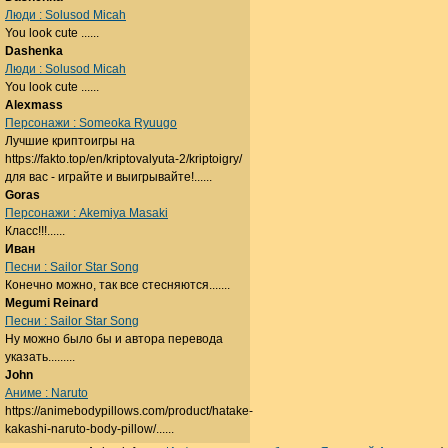
Люди : Solusod Micah
You look cute ......
Dashenka
Люди : Solusod Micah
You look cute ......
Alexmass
Персонажи : Someoka Ryuugo
Лучшие криптоигры на
https://fakto.top/en/kriptovalyuta-2/kriptoigry/
для вас - играйте и выигрывайте!......
Goras
Персонажи : Akemiya Masaki
Класс!!!......
Иван
Песни : Sailor Star Song
Конечно можно, так все стесняются.......
Megumi Reinard
Песни : Sailor Star Song
Ну можно было бы и автора перевода
указать.........
John
Аниме : Naruto
https://animebodypillows.com/product/hatake-
kakashi-naruto-body-pillow/......