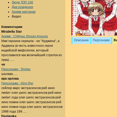
Люди ТОП 100
Дни рождения
Аниме картинки
Видео
Комментарии
Mirabella Star
Аниме : Chikyuu Shoujo Arujuna
Описание
Персонажи
В
Имя героини сериала - не "Арджина", а
Арджуна (в честь известного героя
индийской мифологии, который
прославился как величайший стрелок из
лука).......
чя
Персонажи : Shinku
шалава......
ира орлова
Персонажи : Hino Rei
сейлор марс экстрасенсов рей хино
любит олег шепс экстрасенсов рей хино
любит года олег шепс экстрасенсов рей
хино помни олег шепс экстрасенсов рей
хино помни года олег шепс экстрасенсов
1998 года 199......
Dashenka