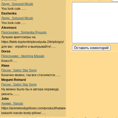
Люди : Solusod Micah
You look cute ......
Dashenka
Люди : Solusod Micah
You look cute ......
Alexmass
Персонажи : Someoka Ryuugo
Лучшие криптоигры на
https://fakto.top/en/kriptovalyuta-2/kriptoigry/
для вас - играйте и выигрывайте!......
Goras
Персонажи : Akemiya Masaki
Класс!!!......
Иван
Песни : Sailor Star Song
Конечно можно, так все стесняются.......
Megumi Reinard
Песни : Sailor Star Song
Ну можно было бы и автора перевода
указать.........
John
Аниме : Naruto
https://animebodypillows.com/product/hatake-
kakashi-naruto-body-pillow/......