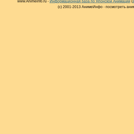
www.Animeinfo.ru -
Информационная база по Японской Анимации
(
(c) 2001-2013 АнимеИнфо - посмотреть ани