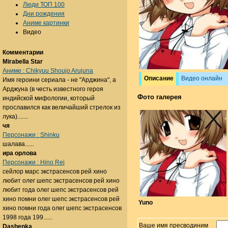
Люди ТОП 100
Дни рождения
Аниме картинки
Видео
Комментарии
Mirabella Star
Аниме : Chikyuu Shoujo Arujuna
Описание
Видео онлайн
Имя героини сериала - не "Арджина", а
Арджуна (в честь известного героя
Фото галерея
индийской мифологии, который
прославился как величайший стрелок из
лука).......
чя
Персонажи : Shinku
шалава......
ира орлова
Персонажи : Hino Rei
сейлор марс экстрасенсов рей хино
любит олег шепс экстрасенсов рей хино
любит года олег шепс экстрасенсов рей
хино помни олег шепс экстрасенсов рей
Yuno
хино помни года олег шепс экстрасенсов
1998 года 199......
Ваше имя пресводиним
Dashenka