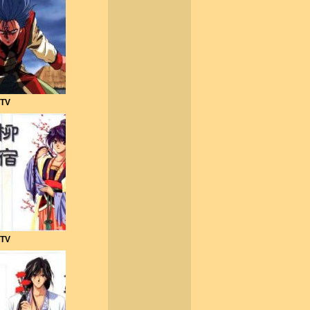
 TV
 TV