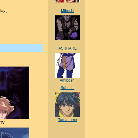
Miboshi
ay ;
ASHITARE
Amiboshi
Suboshi
Tamahome
 TV