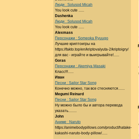
Люди : Solusod Micah
You look cute ......
Dashenka
Люди : Solusod Micah
You look cute ......
Alexmass
Персонажи : Someoka Ryuugo
Лучшие криптоигры на
https://fakto.top/en/kriptovalyuta-2/kriptoigry/
для вас - играйте и выигрывайте!......
Goras
Персонажи : Akemiya Masaki
Класс!!!......
Иван
Песни : Sailor Star Song
Конечно можно, так все стесняются.......
Megumi Reinard
Песни : Sailor Star Song
Ну можно было бы и автора перевода
указать.........
John
Аниме : Naruto
https://animebodypillows.com/product/hatake-
kakashi-naruto-body-pillow/......