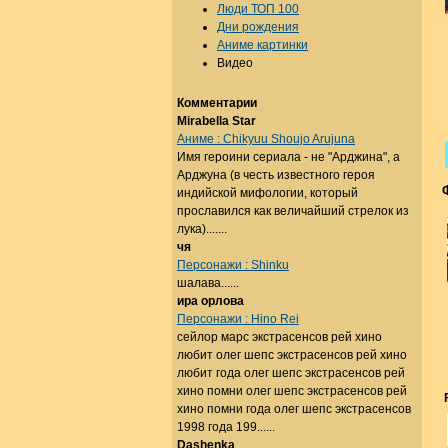
Люди ТОП 100
Дни рождения
Аниме картинки
Видео
Комментарии
Mirabella Star
Аниме : Chikyuu Shoujo Arujuna
Имя героини сериала - не "Арджина", а
Арджуна (в честь известного героя
индийской мифологии, который
прославился как величайший стрелок из
лука).......
чя
Персонажи : Shinku
шалава......
ира орлова
Персонажи : Hino Rei
сейлор марс экстрасенсов рей хино
любит олег шепс экстрасенсов рей хино
любит года олег шепс экстрасенсов рей
хино помни олег шепс экстрасенсов рей
хино помни года олег шепс экстрасенсов
1998 года 199......
Dashenka