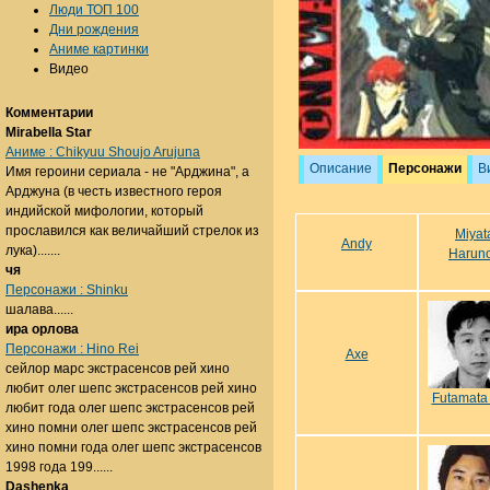
Люди ТОП 100
Дни рождения
Аниме картинки
Видео
Комментарии
Mirabella Star
Аниме : Chikyuu Shoujo Arujuna
Описание
Персонажи
В
Имя героини сериала - не "Арджина", а
Арджуна (в честь известного героя
индийской мифологии, который
прославился как величайший стрелок из
Miyat
Andy
лука).......
Haruno
чя
Персонажи : Shinku
шалава......
ира орлова
Персонажи : Hino Rei
Axe
сейлор марс экстрасенсов рей хино
любит олег шепс экстрасенсов рей хино
Futamata 
любит года олег шепс экстрасенсов рей
хино помни олег шепс экстрасенсов рей
хино помни года олег шепс экстрасенсов
1998 года 199......
Dashenka