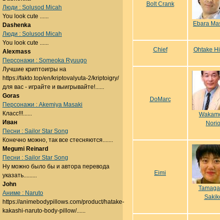
Bolt Crank
Люди : Solusod Micah
You look cute ......
Ebara Ma
Dashenka
Люди : Solusod Micah
You look cute ......
Chief
Ohtake Hi
Alexmass
Персонажи : Someoka Ryuugo
Лучшие криптоигры на
https://fakto.top/en/kriptovalyuta-2/kriptoigry/
для вас - играйте и выигрывайте!......
Goras
DoMarc
Персонажи : Akemiya Masaki
Класс!!!......
Wakam
Иван
Nori
Песни : Sailor Star Song
Конечно можно, так все стесняются.......
Megumi Reinard
Песни : Sailor Star Song
Ну можно было бы и автора перевода
Eimi
указать.........
John
Tamag
Аниме : Naruto
Sakik
https://animebodypillows.com/product/hatake-
kakashi-naruto-body-pillow/......