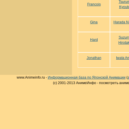
Tsuru
Francois
Kyouk
Gina
Harada N
Suzu
Hard
Hirota
Jonathan
Iwata A
www.Animeinfo.ru -
Информационная база по Японской Анимации
(
(c) 2001-2013 АнимеИнфо - посмотреть аниме