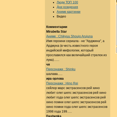
Люди ТОП 100
Дни рождения
Аниме картинки
Видео
Комментарии
Mirabella Star
Аниме : Chikyuu Shoujo Arujuna
Имя героини сериала - не "Арджина", а
Арджуна (в честь известного героя
индийской мифологии, который
прославился как величайший стрелок из
лука).......
чя
Персонажи : Shinku
шалава......
ира орлова
Персонажи : Hino Rei
сейлор марс экстрасенсов рей хино
любит олег шепс экстрасенсов рей хино
любит года олег шепс экстрасенсов рей
хино помни олег шепс экстрасенсов рей
хино помни года олег шепс экстрасенсов
1998 года 199......
Dashenka