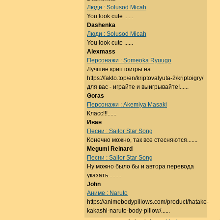
Люди : Solusod Micah
You look cute ......
Dashenka
Люди : Solusod Micah
You look cute ......
Alexmass
Персонажи : Someoka Ryuugo
Лучшие криптоигры на
https://fakto.top/en/kriptovalyuta-2/kriptoigry/
для вас - играйте и выигрывайте!......
Goras
Персонажи : Akemiya Masaki
Класс!!!......
Иван
Песни : Sailor Star Song
Конечно можно, так все стесняются.......
Megumi Reinard
Песни : Sailor Star Song
Ну можно было бы и автора перевода
указать.........
John
Аниме : Naruto
https://animebodypillows.com/product/hatake-
kakashi-naruto-body-pillow/......