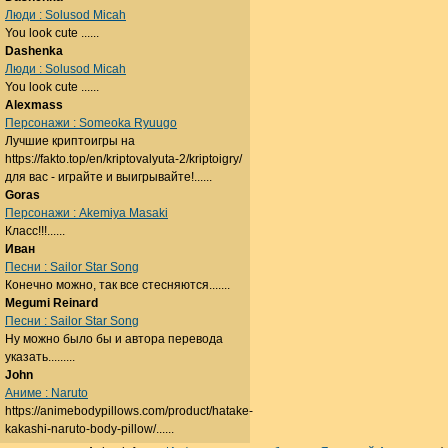
Люди : Solusod Micah
You look cute ......
Dashenka
Люди : Solusod Micah
You look cute ......
Alexmass
Персонажи : Someoka Ryuugo
Лучшие криптоигры на
https://fakto.top/en/kriptovalyuta-2/kriptoigry/
для вас - играйте и выигрывайте!......
Goras
Персонажи : Akemiya Masaki
Класс!!!......
Иван
Песни : Sailor Star Song
Конечно можно, так все стесняются.......
Megumi Reinard
Песни : Sailor Star Song
Ну можно было бы и автора перевода
указать.........
John
Аниме : Naruto
https://animebodypillows.com/product/hatake-
kakashi-naruto-body-pillow/......