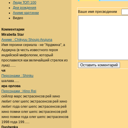
Люди ТОП 100
Дни рождения
Ваше имя пресводиним
Аниме картинки
Видео
Комментарии
Mirabella Star
Аниме : Chikyuu Shoujo Arujuna
Имя героини сериала - не "Арджина", а
Арджуна (в честь известного героя
индийской мифологии, который
прославился как величайший стрелок из
лука).......
чя
Персонажи : Shinku
шалава......
ира орлова
Персонажи : Hino Rei
сейлор марс экстрасенсов рей хино
любит олег шепс экстрасенсов рей хино
любит года олег шепс экстрасенсов рей
хино помни олег шепс экстрасенсов рей
хино помни года олег шепс экстрасенсов
1998 года 199......
Dashenka