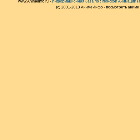
www.Animeinfo.ru -
Информационная база по Японской Анимации
(
(c) 2001-2013 АнимеИнфо - посмотреть аниме 