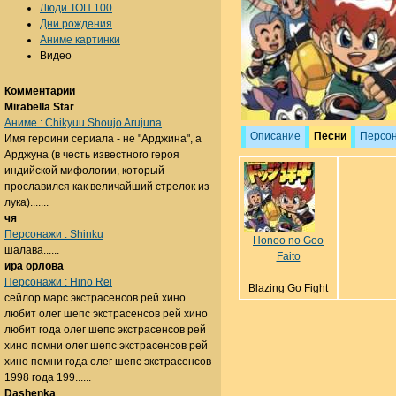
Люди ТОП 100
Дни рождения
Аниме картинки
Видео
Комментарии
Mirabella Star
Аниме : Chikyuu Shoujo Arujuna
Описание
Песни
Персо
Имя героини сериала - не "Арджина", а
Арджуна (в честь известного героя
индийской мифологии, который
прославился как величайший стрелок из
лука).......
чя
Персонажи : Shinku
Honoo no Goo
шалава......
Faito
ира орлова
Персонажи : Hino Rei
Blazing Go Fight
сейлор марс экстрасенсов рей хино
любит олег шепс экстрасенсов рей хино
любит года олег шепс экстрасенсов рей
хино помни олег шепс экстрасенсов рей
хино помни года олег шепс экстрасенсов
1998 года 199......
Dashenka