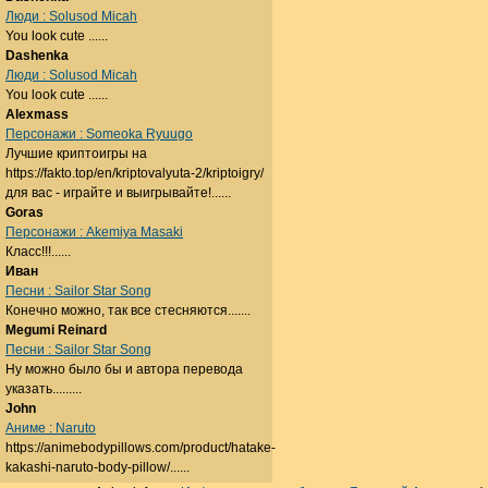
Люди : Solusod Micah
You look cute ......
Dashenka
Люди : Solusod Micah
You look cute ......
Alexmass
Персонажи : Someoka Ryuugo
Лучшие криптоигры на
https://fakto.top/en/kriptovalyuta-2/kriptoigry/
для вас - играйте и выигрывайте!......
Goras
Персонажи : Akemiya Masaki
Класс!!!......
Иван
Песни : Sailor Star Song
Конечно можно, так все стесняются.......
Megumi Reinard
Песни : Sailor Star Song
Ну можно было бы и автора перевода
указать.........
John
Аниме : Naruto
https://animebodypillows.com/product/hatake-
kakashi-naruto-body-pillow/......