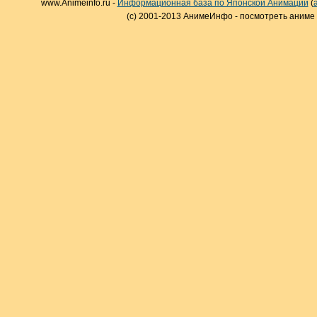
www.Animeinfo.ru -
Информационная база по Японской Анимации
(
(c) 2001-2013 АнимеИнфо - посмотреть аниме 