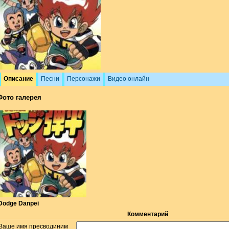
Описание
Песни
Персонажи
Видео онлайн
Фото галерея
Dodge Danpei
Комментарий
Ваше имя пресводиним