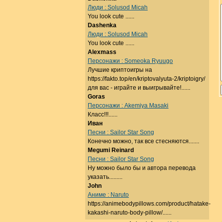
Люди : Solusod Micah
You look cute ......
Dashenka
Люди : Solusod Micah
You look cute ......
Alexmass
Персонажи : Someoka Ryuugo
Лучшие криптоигры на
https://fakto.top/en/kriptovalyuta-2/kriptoigry/
для вас - играйте и выигрывайте!......
Goras
Персонажи : Akemiya Masaki
Класс!!!......
Иван
Песни : Sailor Star Song
Конечно можно, так все стесняются.......
Megumi Reinard
Песни : Sailor Star Song
Ну можно было бы и автора перевода
указать.........
John
Аниме : Naruto
https://animebodypillows.com/product/hatake-
kakashi-naruto-body-pillow/......