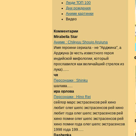
Люди ТОП 100
Дни рождения
Аниме картинки
Видео
Комментарии
Mirabella Star
Аниме : Chikyuu Shoujo Arujuna
Имя героини сериала - не "Арджина", а
Арджуна (в честь известного героя
индийской мифологии, который
прославился как величайший стрелок из
лука).......
чя
Персонажи : Shinku
шалава......
ира орлова
Персонажи : Hino Rei
сейлор марс экстрасенсов рей хино
любит олег шепс экстрасенсов рей хино
любит года олег шепс экстрасенсов рей
хино помни олег шепс экстрасенсов рей
хино помни года олег шепс экстрасенсов
1998 года 199......
Dashenka