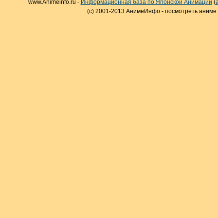
www.Animeinfo.ru -
Информационная база по Японской Анимации
(
(c) 2001-2013 АнимеИнфо - посмотреть аниме 