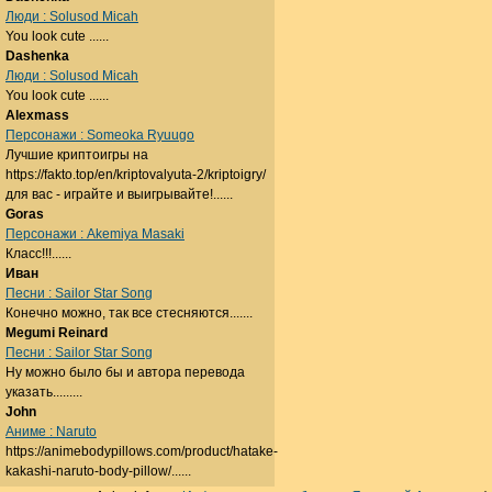
Люди : Solusod Micah
You look cute ......
Dashenka
Люди : Solusod Micah
You look cute ......
Alexmass
Персонажи : Someoka Ryuugo
Лучшие криптоигры на
https://fakto.top/en/kriptovalyuta-2/kriptoigry/
для вас - играйте и выигрывайте!......
Goras
Персонажи : Akemiya Masaki
Класс!!!......
Иван
Песни : Sailor Star Song
Конечно можно, так все стесняются.......
Megumi Reinard
Песни : Sailor Star Song
Ну можно было бы и автора перевода
указать.........
John
Аниме : Naruto
https://animebodypillows.com/product/hatake-
kakashi-naruto-body-pillow/......