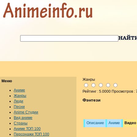
Жанры
Меню
Аниме
Рейтинг : 5.0000 Просмотров :
Жанры
Фэнтези
Люди
Песни
Anime Студии
Вид аниме
Описание
Аниме
Видео
Страны
Аниме ТОП 100
Персонажи ТОП 100