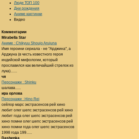
Люди ТОП 100
Дни рождения
Аниме картинки
Видео
Комментарии
Mirabella Star
Аниме : Chikyuu Shoujo Arujuna
Имя героини сериала - не "Арджина", а
Арджуна (в честь известного героя
индийской мифологии, который
прославился как величайший стрелок из
лука).......
чя
Персонажи : Shinku
шалава......
ира орлова
Персонажи : Hino Rei
сейлор марс экстрасенсов рей хино
любит олег шепс экстрасенсов рей хино
любит года олег шепс экстрасенсов рей
хино помни олег шепс экстрасенсов рей
хино помни года олег шепс экстрасенсов
1998 года 199......
Dashenka