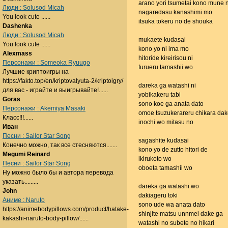
arano yori tsumetai kono mune n
Люди : Solusod Micah
nagaredasu kanashimi mo
You look cute ......
itsuka tokeru no de shouka
Dashenka
Люди : Solusod Micah
mukaete kudasai
You look cute ......
kono yo ni ima mo
Alexmass
hitoride kireirisou ni
Персонажи : Someoka Ryuugo
furueru tamashii wo
Лучшие криптоигры на
https://fakto.top/en/kriptovalyuta-2/kriptoigry/
dareka ga watashi ni
для вас - играйте и выигрывайте!......
yobikakeru tabi
Goras
sono koe ga anata dato
Персонажи : Akemiya Masaki
omoe tsuzukerareru chikara dak
Класс!!!......
inochi wo mitasu no
Иван
Песни : Sailor Star Song
sagashite kudasai
Конечно можно, так все стесняются.......
kono yo de zutto hitori de
Megumi Reinard
ikirukoto wo
Песни : Sailor Star Song
oboeta tamashii wo
Ну можно было бы и автора перевода
указать.........
dareka ga watashi wo
John
dakiageru toki
Аниме : Naruto
sono ude wa anata dato
https://animebodypillows.com/product/hatake-
shinjite matsu unnmei dake ga
kakashi-naruto-body-pillow/......
watashi no subete no hikari