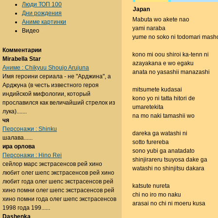
Люди ТОП 100
Japan
Дни рождения
Mabuta wo akete nao
Аниме картинки
yami naraba
Видео
yume no soko ni todomari mash
Комментарии
kono mi oou shiroi ka-tenn ni
Mirabella Star
azayakana e wo egaku
Аниме : Chikyuu Shoujo Arujuna
anata no yasashii manazashi
Имя героини сериала - не "Арджина", а
Арджуна (в честь известного героя
mitsumete kudasai
индийской мифологии, который
kono yo ni tatta hitori de
прославился как величайший стрелок из
umaretekita
лука).......
na mo naki tamashii wo
чя
Персонажи : Shinku
dareka ga watashi ni
шалава......
sotto furereba
ира орлова
sono yubi ga anatadato
Персонажи : Hino Rei
shinjirareru tsuyosa dake ga
сейлор марс экстрасенсов рей хино
watashi no shinjitsu dakara
любит олег шепс экстрасенсов рей хино
любит года олег шепс экстрасенсов рей
katsute nureta
хино помни олег шепс экстрасенсов рей
chi no iro mo naku
хино помни года олег шепс экстрасенсов
arasai no chi ni moeru kusa
1998 года 199......
Dashenka