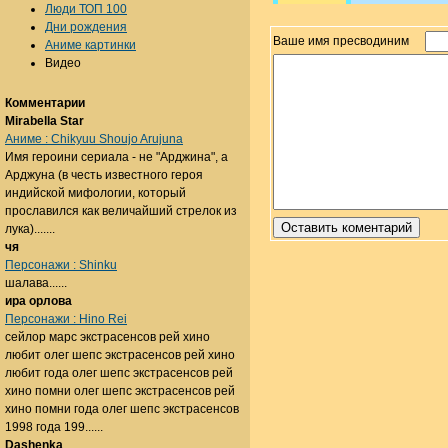
Люди ТОП 100
Дни рождения
Ваше имя пресводиним
Аниме картинки
Видео
Комментарии
Mirabella Star
Аниме : Chikyuu Shoujo Arujuna
Имя героини сериала - не "Арджина", а
Арджуна (в честь известного героя
индийской мифологии, который
прославился как величайший стрелок из
лука).......
чя
Персонажи : Shinku
шалава......
ира орлова
Персонажи : Hino Rei
сейлор марс экстрасенсов рей хино
любит олег шепс экстрасенсов рей хино
любит года олег шепс экстрасенсов рей
хино помни олег шепс экстрасенсов рей
хино помни года олег шепс экстрасенсов
1998 года 199......
Dashenka