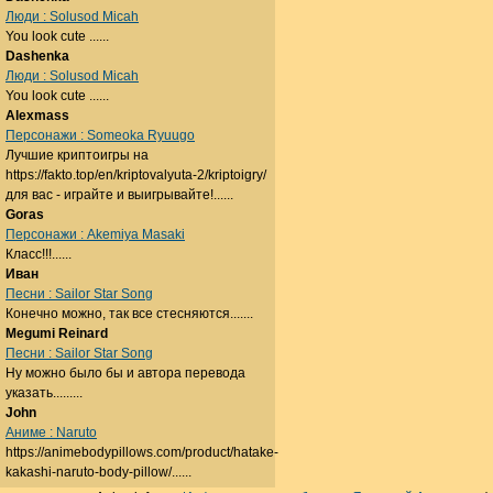
Люди : Solusod Micah
You look cute ......
Dashenka
Люди : Solusod Micah
You look cute ......
Alexmass
Персонажи : Someoka Ryuugo
Лучшие криптоигры на
https://fakto.top/en/kriptovalyuta-2/kriptoigry/
для вас - играйте и выигрывайте!......
Goras
Персонажи : Akemiya Masaki
Класс!!!......
Иван
Песни : Sailor Star Song
Конечно можно, так все стесняются.......
Megumi Reinard
Песни : Sailor Star Song
Ну можно было бы и автора перевода
указать.........
John
Аниме : Naruto
https://animebodypillows.com/product/hatake-
kakashi-naruto-body-pillow/......