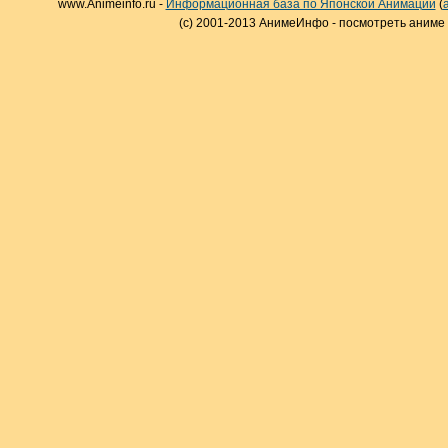
www.Animeinfo.ru -
Информационная база по Японской Анимации
(
(c) 2001-2013 АнимеИнфо - посмотреть аниме 