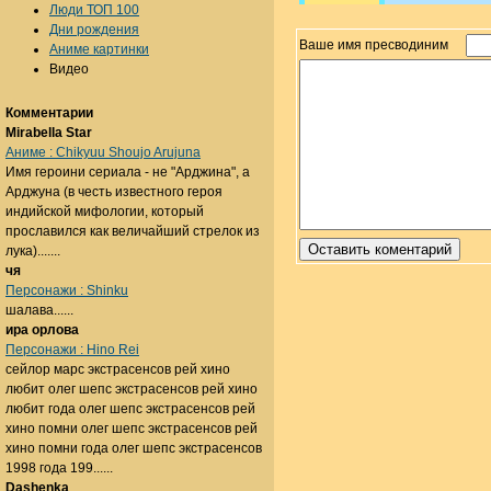
Люди ТОП 100
Дни рождения
Ваше имя пресводиним
Аниме картинки
Видео
Комментарии
Mirabella Star
Аниме : Chikyuu Shoujo Arujuna
Имя героини сериала - не "Арджина", а
Арджуна (в честь известного героя
индийской мифологии, который
прославился как величайший стрелок из
лука).......
чя
Персонажи : Shinku
шалава......
ира орлова
Персонажи : Hino Rei
сейлор марс экстрасенсов рей хино
любит олег шепс экстрасенсов рей хино
любит года олег шепс экстрасенсов рей
хино помни олег шепс экстрасенсов рей
хино помни года олег шепс экстрасенсов
1998 года 199......
Dashenka