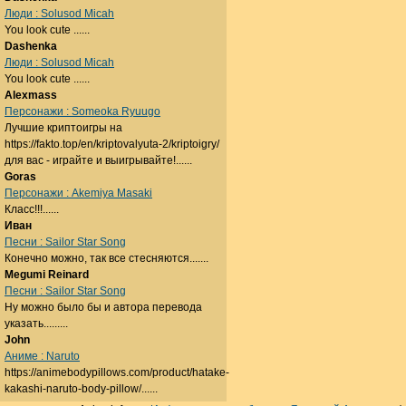
Люди : Solusod Micah
You look cute ......
Dashenka
Люди : Solusod Micah
You look cute ......
Alexmass
Персонажи : Someoka Ryuugo
Лучшие криптоигры на
https://fakto.top/en/kriptovalyuta-2/kriptoigry/
для вас - играйте и выигрывайте!......
Goras
Персонажи : Akemiya Masaki
Класс!!!......
Иван
Песни : Sailor Star Song
Конечно можно, так все стесняются.......
Megumi Reinard
Песни : Sailor Star Song
Ну можно было бы и автора перевода
указать.........
John
Аниме : Naruto
https://animebodypillows.com/product/hatake-
kakashi-naruto-body-pillow/......