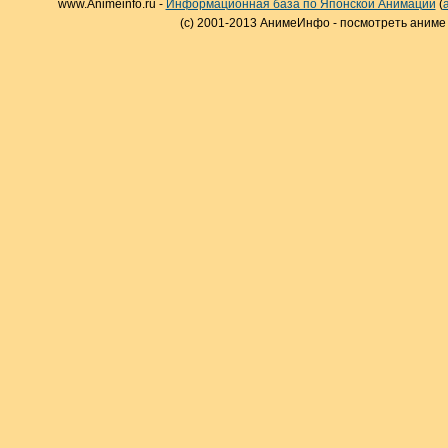
www.Animeinfo.ru -
Информационная база по Японской Анимации
(
(c) 2001-2013 АнимеИнфо - посмотреть аниме