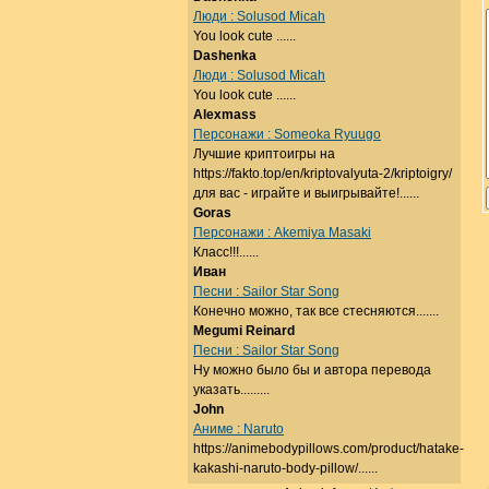
Люди : Solusod Micah
You look cute ......
Dashenka
Люди : Solusod Micah
You look cute ......
Alexmass
Персонажи : Someoka Ryuugo
Лучшие криптоигры на
https://fakto.top/en/kriptovalyuta-2/kriptoigry/
для вас - играйте и выигрывайте!......
Goras
Персонажи : Akemiya Masaki
Класс!!!......
Иван
Песни : Sailor Star Song
Конечно можно, так все стесняются.......
Megumi Reinard
Песни : Sailor Star Song
Ну можно было бы и автора перевода
указать.........
John
Аниме : Naruto
https://animebodypillows.com/product/hatake-
kakashi-naruto-body-pillow/......