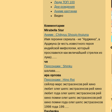
Люди ТОП 100
Дни рождения
Аниме картинки
Видео
Комментарии
Mirabella Star
Аниме : Chikyuu Shoujo Arujuna
Имя героини сериала - не "Арджина", а
Арджуна (в честь известного героя
индийской мифологии, который
прославился как величайший стрелок из
лука).......
чя
Персонажи : Shinku
шалава......
ира орлова
Персонажи : Hino Rei
сейлор марс экстрасенсов рей хино
любит олег шепс экстрасенсов рей хино
любит года олег шепс экстрасенсов рей
хино помни олег шепс экстрасенсов рей
хино помни года олег шепс экстрасенсов
1998 года 199......
Dashenka