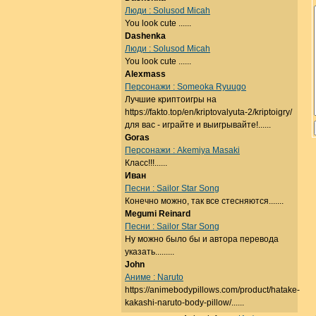
Люди : Solusod Micah
You look cute ......
Dashenka
Люди : Solusod Micah
You look cute ......
Alexmass
Персонажи : Someoka Ryuugo
Лучшие криптоигры на
https://fakto.top/en/kriptovalyuta-2/kriptoigry/
для вас - играйте и выигрывайте!......
Goras
Персонажи : Akemiya Masaki
Класс!!!......
Иван
Песни : Sailor Star Song
Конечно можно, так все стесняются.......
Megumi Reinard
Песни : Sailor Star Song
Ну можно было бы и автора перевода
указать.........
John
Аниме : Naruto
https://animebodypillows.com/product/hatake-
kakashi-naruto-body-pillow/......