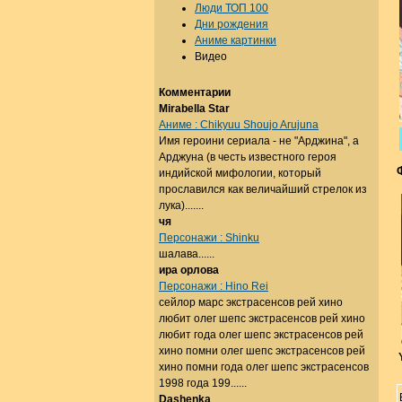
Люди ТОП 100
Дни рождения
Аниме картинки
Видео
Комментарии
Mirabella Star
Аниме : Chikyuu Shoujo Arujuna
Имя героини сериала - не "Арджина", а
Арджуна (в честь известного героя
индийской мифологии, который
прославился как величайший стрелок из
лука).......
чя
Персонажи : Shinku
шалава......
ира орлова
Персонажи : Hino Rei
сейлор марс экстрасенсов рей хино
любит олег шепс экстрасенсов рей хино
любит года олег шепс экстрасенсов рей
хино помни олег шепс экстрасенсов рей
хино помни года олег шепс экстрасенсов
1998 года 199......
Dashenka