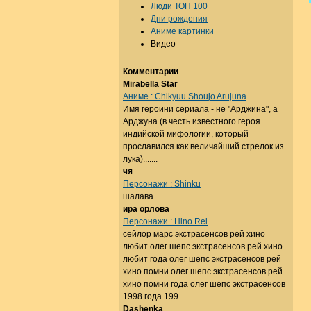
Люди ТОП 100
Дни рождения
Аниме картинки
Видео
Комментарии
Mirabella Star
Аниме : Chikyuu Shoujo Arujuna
Имя героини сериала - не "Арджина", а
Арджуна (в честь известного героя
индийской мифологии, который
прославился как величайший стрелок из
лука).......
чя
Персонажи : Shinku
шалава......
ира орлова
Персонажи : Hino Rei
сейлор марс экстрасенсов рей хино
любит олег шепс экстрасенсов рей хино
любит года олег шепс экстрасенсов рей
хино помни олег шепс экстрасенсов рей
хино помни года олег шепс экстрасенсов
1998 года 199......
Dashenka