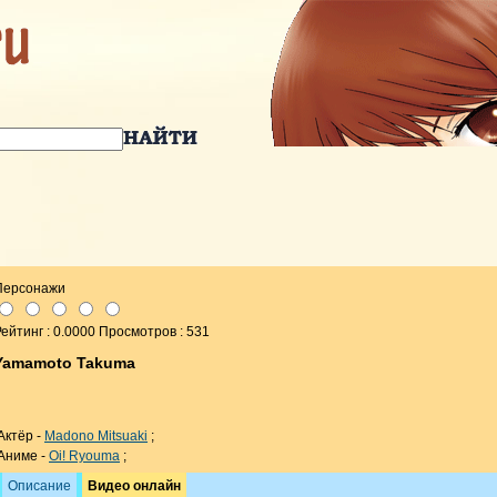
Персонажи
ейтинг : 0.0000 Просмотров : 531
Yamamoto Takuma
Актёр -
Madono Mitsuaki
;
Аниме -
Oi! Ryouma
;
Описание
Видео онлайн