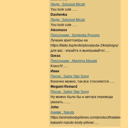
Люди : Solusod Micah
You look cute ......
Dashenka
Люди : Solusod Micah
You look cute ......
Alexmass
Персонажи : Someoka Ryuugo
Лучшие криптоигры на
https://fakto.top/en/kriptovalyuta-2/kriptoigry/
для вас - играйте и выигрывайте!......
Goras
Персонажи : Akemiya Masaki
Класс!!!......
Иван
Песни : Sailor Star Song
Конечно можно, так все стесняются.......
Megumi Reinard
Песни : Sailor Star Song
Ну можно было бы и автора перевода
указать.........
John
Аниме : Naruto
https://animebodypillows.com/product/hatake-
kakashi-naruto-body-pillow/......