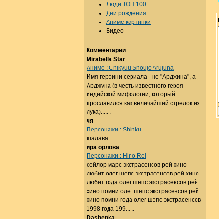
Люди ТОП 100
Дни рождения
Аниме картинки
Видео
Комментарии
Mirabella Star
Аниме : Chikyuu Shoujo Arujuna
Имя героини сериала - не "Арджина", а
Арджуна (в честь известного героя
индийской мифологии, который
прославился как величайший стрелок из
лука).......
чя
Персонажи : Shinku
шалава......
ира орлова
Персонажи : Hino Rei
сейлор марс экстрасенсов рей хино
любит олег шепс экстрасенсов рей хино
любит года олег шепс экстрасенсов рей
хино помни олег шепс экстрасенсов рей
хино помни года олег шепс экстрасенсов
1998 года 199......
Dashenka