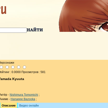
Персонажи
ейтинг : 0.0000 Просмотров : 581
Yamada Kyuuta
Актёр -
Nishimura Tomomichi
;
Аниме -
Hanappe Bazooka
;
Описание
Видео онлайн