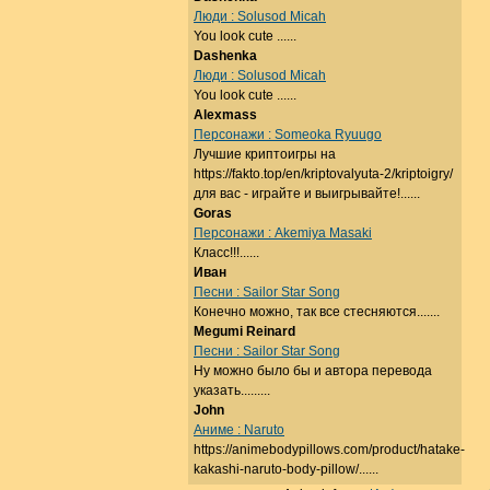
Люди : Solusod Micah
You look cute ......
Dashenka
Люди : Solusod Micah
You look cute ......
Alexmass
Персонажи : Someoka Ryuugo
Лучшие криптоигры на
https://fakto.top/en/kriptovalyuta-2/kriptoigry/
для вас - играйте и выигрывайте!......
Goras
Персонажи : Akemiya Masaki
Класс!!!......
Иван
Песни : Sailor Star Song
Конечно можно, так все стесняются.......
Megumi Reinard
Песни : Sailor Star Song
Ну можно было бы и автора перевода
указать.........
John
Аниме : Naruto
https://animebodypillows.com/product/hatake-
kakashi-naruto-body-pillow/......