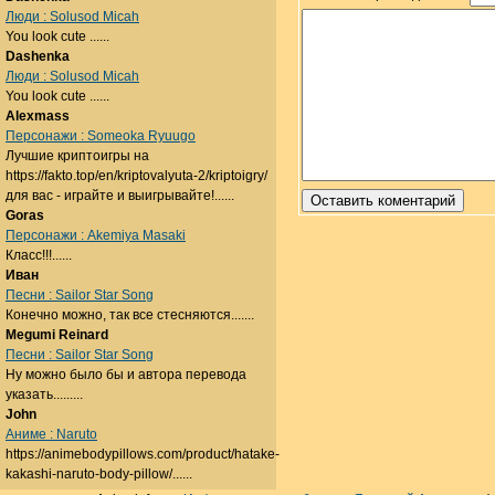
Люди : Solusod Micah
You look cute ......
Dashenka
Люди : Solusod Micah
You look cute ......
Alexmass
Персонажи : Someoka Ryuugo
Лучшие криптоигры на
https://fakto.top/en/kriptovalyuta-2/kriptoigry/
для вас - играйте и выигрывайте!......
Goras
Персонажи : Akemiya Masaki
Класс!!!......
Иван
Песни : Sailor Star Song
Конечно можно, так все стесняются.......
Megumi Reinard
Песни : Sailor Star Song
Ну можно было бы и автора перевода
указать.........
John
Аниме : Naruto
https://animebodypillows.com/product/hatake-
kakashi-naruto-body-pillow/......