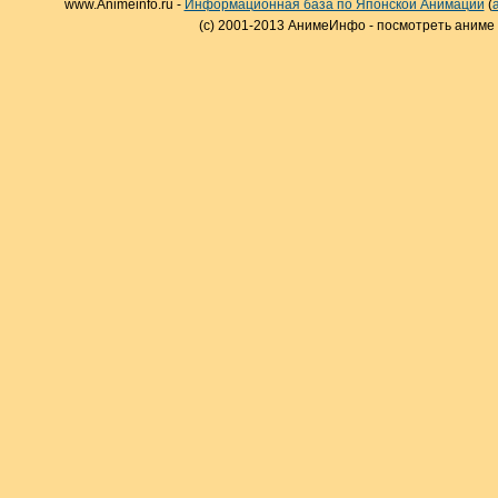
www.Animeinfo.ru -
Информационная база по Японской Анимации
(
(c) 2001-2013 АнимеИнфо - посмотреть аниме 