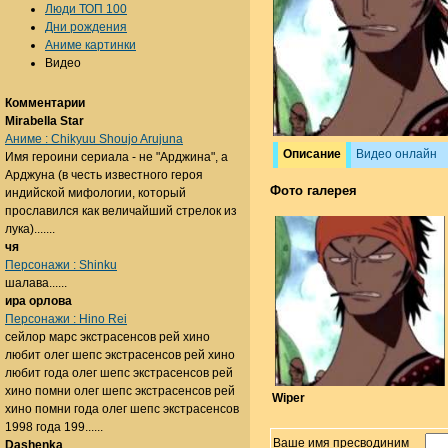
Люди ТОП 100
Дни рождения
Аниме картинки
Видео
Комментарии
Mirabella Star
Аниме : Chikyuu Shoujo Arujuna
Описание
Видео онлайн
Имя героини сериала - не "Арджина", а
Арджуна (в честь известного героя
Фото галерея
индийской мифологии, который
прославился как величайший стрелок из
лука).......
чя
Персонажи : Shinku
шалава......
ира орлова
Персонажи : Hino Rei
сейлор марс экстрасенсов рей хино
любит олег шепс экстрасенсов рей хино
любит года олег шепс экстрасенсов рей
хино помни олег шепс экстрасенсов рей
Wiper
хино помни года олег шепс экстрасенсов
1998 года 199......
Ваше имя пресводиним
Dashenka