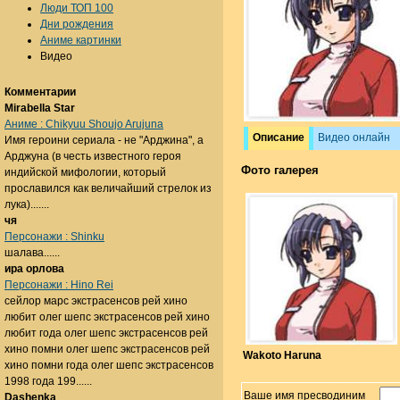
Люди ТОП 100
Дни рождения
Аниме картинки
Видео
Комментарии
Mirabella Star
Аниме : Chikyuu Shoujo Arujuna
Описание
Видео онлайн
Имя героини сериала - не "Арджина", а
Арджуна (в честь известного героя
Фото галерея
индийской мифологии, который
прославился как величайший стрелок из
лука).......
чя
Персонажи : Shinku
шалава......
ира орлова
Персонажи : Hino Rei
сейлор марс экстрасенсов рей хино
любит олег шепс экстрасенсов рей хино
любит года олег шепс экстрасенсов рей
хино помни олег шепс экстрасенсов рей
Wakoto Haruna
хино помни года олег шепс экстрасенсов
1998 года 199......
Ваше имя пресводиним
Dashenka