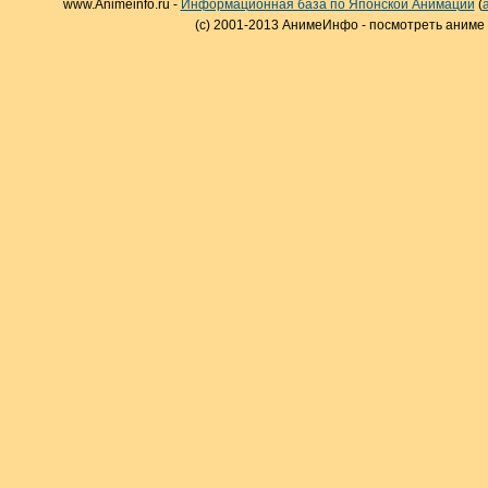
www.Animeinfo.ru -
Информационная база по Японской Анимации
(
(c) 2001-2013 АнимеИнфо - посмотреть аниме 