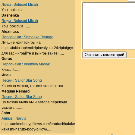
Люди : Solusod Micah
You look cute ......
Dashenka
Люди : Solusod Micah
You look cute ......
Alexmass
Персонажи : Someoka Ryuugo
Лучшие криптоигры на
https://fakto.top/en/kriptovalyuta-2/kriptoigry/
для вас - играйте и выигрывайте!......
Goras
Персонажи : Akemiya Masaki
Класс!!!......
Иван
Песни : Sailor Star Song
Конечно можно, так все стесняются.......
Megumi Reinard
Песни : Sailor Star Song
Ну можно было бы и автора перевода
указать.........
John
Аниме : Naruto
https://animebodypillows.com/product/hatake-
kakashi-naruto-body-pillow/......