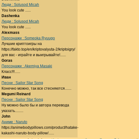
Люди : Solusod Micah
You look cute ......
Dashenka
Люди : Solusod Micah
You look cute ......
Alexmass
Персонажи : Someoka Ryuugo
Лучшие криптоигры на
https://fakto.top/en/kriptovalyuta-2/kriptoigry/
для вас - играйте и выигрывайте!......
Goras
Персонажи : Akemiya Masaki
Класс!!!......
Иван
Песни : Sailor Star Song
Конечно можно, так все стесняются.......
Megumi Reinard
Песни : Sailor Star Song
Ну можно было бы и автора перевода
указать.........
John
Аниме : Naruto
https://animebodypillows.com/product/hatake-
kakashi-naruto-body-pillow/......