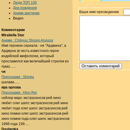
Люди ТОП 100
Дни рождения
Ваше имя пресводиним
Аниме картинки
Видео
Комментарии
Mirabella Star
Аниме : Chikyuu Shoujo Arujuna
Имя героини сериала - не "Арджина", а
Арджуна (в честь известного героя
индийской мифологии, который
прославился как величайший стрелок из
лука).......
чя
Персонажи : Shinku
шалава......
ира орлова
Персонажи : Hino Rei
сейлор марс экстрасенсов рей хино
любит олег шепс экстрасенсов рей хино
любит года олег шепс экстрасенсов рей
хино помни олег шепс экстрасенсов рей
хино помни года олег шепс экстрасенсов
1998 года 199......
Dashenka