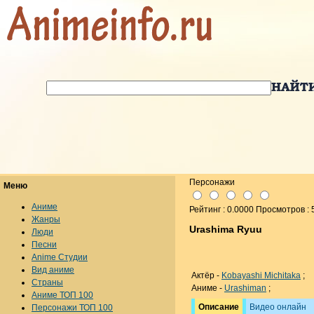
Персонажи
Меню
Аниме
Рейтинг : 0.0000 Просмотров : 
Жанры
Urashima Ryuu
Люди
Песни
Anime Студии
Вид аниме
Актёр -
Kobayashi Michitaka
;
Страны
Аниме -
Urashiman
;
Аниме ТОП 100
Описание
Видео онлайн
Персонажи ТОП 100