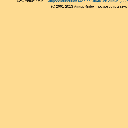
www.Animeinfo.ru -
Информационная база по Японской Анимации
(
(c) 2001-2013 АнимеИнфо - посмотреть аниме 