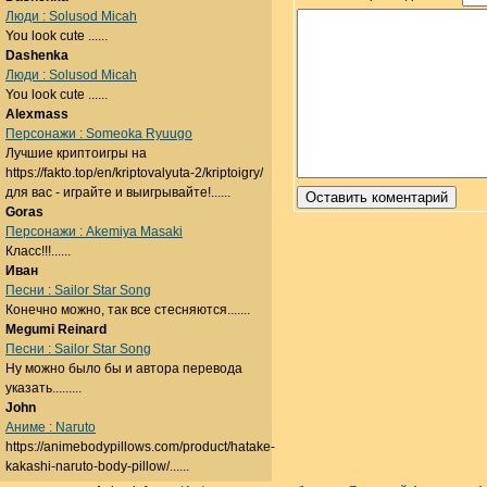
Люди : Solusod Micah
You look cute ......
Dashenka
Люди : Solusod Micah
You look cute ......
Alexmass
Персонажи : Someoka Ryuugo
Лучшие криптоигры на
https://fakto.top/en/kriptovalyuta-2/kriptoigry/
для вас - играйте и выигрывайте!......
Goras
Персонажи : Akemiya Masaki
Класс!!!......
Иван
Песни : Sailor Star Song
Конечно можно, так все стесняются.......
Megumi Reinard
Песни : Sailor Star Song
Ну можно было бы и автора перевода
указать.........
John
Аниме : Naruto
https://animebodypillows.com/product/hatake-
kakashi-naruto-body-pillow/......