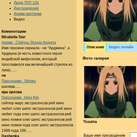
Люди ТОП 100
Дни рождения
Аниме картинки
Видео
Комментарии
Mirabella Star
Аниме : Chikyuu Shoujo Arujuna
Описание
Видео онлайн
Имя героини сериала - не "Арджина", а
Арджуна (в честь известного героя
Фото галерея
индийской мифологии, который
прославился как величайший стрелок из
лука).......
чя
Персонажи : Shinku
шалава......
ира орлова
Персонажи : Hino Rei
сейлор марс экстрасенсов рей хино
любит олег шепс экстрасенсов рей хино
любит года олег шепс экстрасенсов рей
хино помни олег шепс экстрасенсов рей
Tsuuma
хино помни года олег шепс экстрасенсов
1998 года 199......
Ваше имя пресводиним
Dashenka