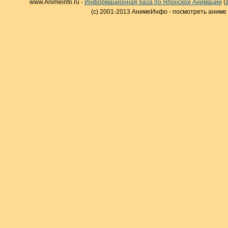
www.Animeinfo.ru -
Информационная база по Японской Анимации
(
(c) 2001-2013 АнимеИнфо - посмотреть аниме 