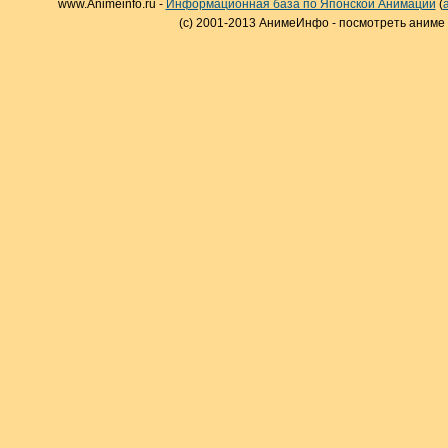
www.Animeinfo.ru -
Информационная база по Японской Анимации
(
(c) 2001-2013 АнимеИнфо - посмотреть аниме 