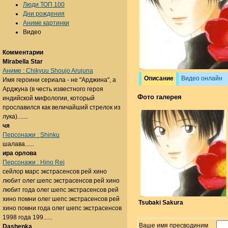
Люди ТОП 100
Дни рождения
Аниме картинки
Видео
Комментарии
Mirabella Star
Аниме : Chikyuu Shoujo Arujuna
Описание
Видео онлайн
Имя героини сериала - не "Арджина", а
Арджуна (в честь известного героя
Фото галерея
индийской мифологии, который
прославился как величайший стрелок из
лука).......
чя
Персонажи : Shinku
шалава......
ира орлова
Персонажи : Hino Rei
сейлор марс экстрасенсов рей хино
любит олег шепс экстрасенсов рей хино
любит года олег шепс экстрасенсов рей
хино помни олег шепс экстрасенсов рей
Tsubaki Sakura
хино помни года олег шепс экстрасенсов
1998 года 199......
Ваше имя пресводиним
Dashenka