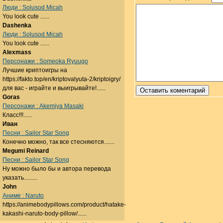
Люди : Solusod Micah
You look cute ......
Dashenka
Люди : Solusod Micah
You look cute ......
Alexmass
Персонажи : Someoka Ryuugo
Лучшие криптоигры на
https://fakto.top/en/kriptovalyuta-2/kriptoigry/
для вас - играйте и выигрывайте!......
Goras
Персонажи : Akemiya Masaki
Класс!!!......
Иван
Песни : Sailor Star Song
Конечно можно, так все стесняются.......
Megumi Reinard
Песни : Sailor Star Song
Ну можно было бы и автора перевода
указать.........
John
Аниме : Naruto
https://animebodypillows.com/product/hatake-
kakashi-naruto-body-pillow/......