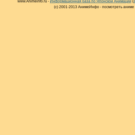
www.Animeinfo.ru -
Информационная база по Японской Анимации
(
(c) 2001-2013 АнимеИнфо - посмотреть аниме 