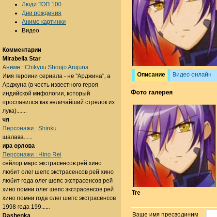
Люди ТОП 100
Дни рождения
Аниме картинки
Видео
Комментарии
Mirabella Star
Аниме : Chikyuu Shoujo Arujuna
Описание
Видео онлайн
Имя героини сериала - не "Арджина", а
Арджуна (в честь известного героя
Фото галерея
индийской мифологии, который
прославился как величайший стрелок из
лука).......
чя
Персонажи : Shinku
шалава......
ира орлова
Персонажи : Hino Rei
сейлор марс экстрасенсов рей хино
любит олег шепс экстрасенсов рей хино
любит года олег шепс экстрасенсов рей
хино помни олег шепс экстрасенсов рей
Tre
хино помни года олег шепс экстрасенсов
1998 года 199......
Ваше имя пресводиним
Dashenka