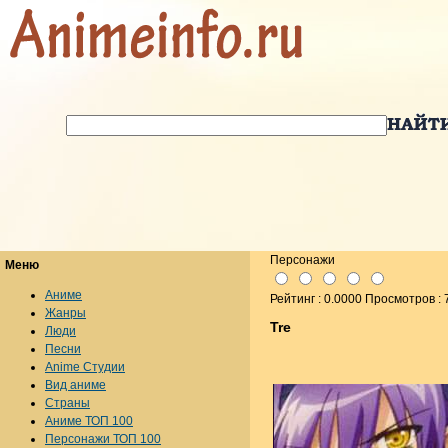
Персонажи
Меню
Аниме
Рейтинг : 0.0000 Просмотров : 
Жанры
Tre
Люди
Песни
Anime Студии
Вид аниме
Страны
Аниме ТОП 100
Персонажи ТОП 100