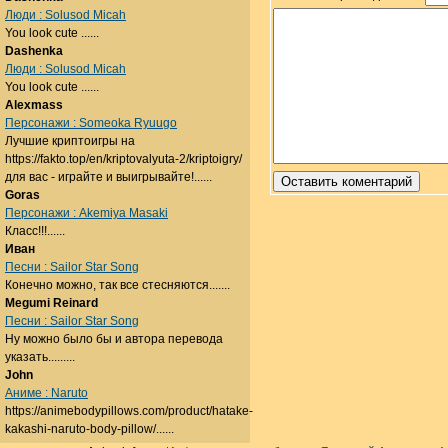
Люди : Solusod Micah
You look cute ......
Dashenka
Люди : Solusod Micah
You look cute ......
Alexmass
Персонажи : Someoka Ryuugo
Лучшие криптоигры на
https://fakto.top/en/kriptovalyuta-2/kriptoigry/
для вас - играйте и выигрывайте!......
Goras
Персонажи : Akemiya Masaki
Класс!!!......
Иван
Песни : Sailor Star Song
Конечно можно, так все стесняются.......
Megumi Reinard
Песни : Sailor Star Song
Ну можно было бы и автора перевода
указать.........
John
Аниме : Naruto
https://animebodypillows.com/product/hatake-
kakashi-naruto-body-pillow/......