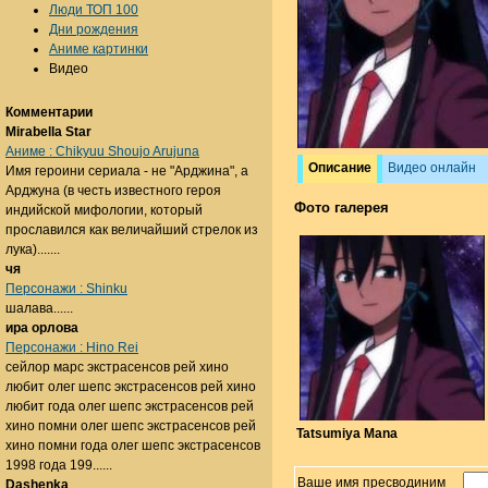
Люди ТОП 100
Дни рождения
Аниме картинки
Видео
Комментарии
Mirabella Star
Аниме : Chikyuu Shoujo Arujuna
Описание
Видео онлайн
Имя героини сериала - не "Арджина", а
Арджуна (в честь известного героя
Фото галерея
индийской мифологии, который
прославился как величайший стрелок из
лука).......
чя
Персонажи : Shinku
шалава......
ира орлова
Персонажи : Hino Rei
сейлор марс экстрасенсов рей хино
любит олег шепс экстрасенсов рей хино
любит года олег шепс экстрасенсов рей
хино помни олег шепс экстрасенсов рей
Tatsumiya Mana
хино помни года олег шепс экстрасенсов
1998 года 199......
Ваше имя пресводиним
Dashenka