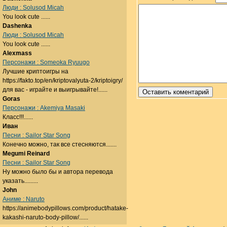
Люди : Solusod Micah
You look cute ......
Dashenka
Люди : Solusod Micah
You look cute ......
Alexmass
Персонажи : Someoka Ryuugo
Лучшие криптоигры на
https://fakto.top/en/kriptovalyuta-2/kriptoigry/
для вас - играйте и выигрывайте!......
Goras
Персонажи : Akemiya Masaki
Класс!!!......
Иван
Песни : Sailor Star Song
Конечно можно, так все стесняются.......
Megumi Reinard
Песни : Sailor Star Song
Ну можно было бы и автора перевода
указать.........
John
Аниме : Naruto
https://animebodypillows.com/product/hatake-
kakashi-naruto-body-pillow/......