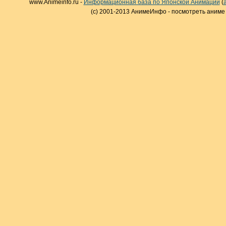
www.Animeinfo.ru -
Информационная база по Японской Анимации
(
(c) 2001-2013 АнимеИнфо - посмотреть аниме