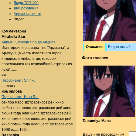
Люди ТОП 100
Дни рождения
Аниме картинки
Видео
Комментарии
Mirabella Star
Аниме : Chikyuu Shoujo Arujuna
Описание
Видео онлайн
Имя героини сериала - не "Арджина", а
Арджуна (в честь известного героя
Фото галерея
индийской мифологии, который
прославился как величайший стрелок из
лука).......
чя
Персонажи : Shinku
шалава......
ира орлова
Персонажи : Hino Rei
сейлор марс экстрасенсов рей хино
любит олег шепс экстрасенсов рей хино
любит года олег шепс экстрасенсов рей
хино помни олег шепс экстрасенсов рей
Tatsumiya Mana
хино помни года олег шепс экстрасенсов
1998 года 199......
Ваше имя пресводиним
Dashenka