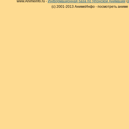
www.Animeinfo.ru -
Информационная база по Японской Анимации
(
(c) 2001-2013 АнимеИнфо - посмотреть аниме 