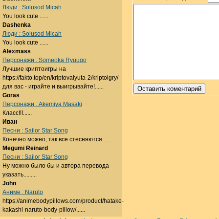
Люди : Solusod Micah
You look cute ......
Dashenka
Люди : Solusod Micah
You look cute ......
Alexmass
Персонажи : Someoka Ryuugo
Лучшие криптоигры на
https://fakto.top/en/kriptovalyuta-2/kriptoigry/
для вас - играйте и выигрывайте!......
Goras
Персонажи : Akemiya Masaki
Класс!!!......
Иван
Песни : Sailor Star Song
Конечно можно, так все стесняются.......
Megumi Reinard
Песни : Sailor Star Song
Ну можно было бы и автора перевода
указать.........
John
Аниме : Naruto
https://animebodypillows.com/product/hatake-
kakashi-naruto-body-pillow/......